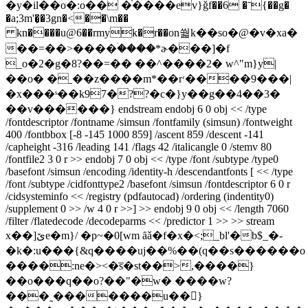
�y�il��o�:o�� �֓����ev}ǧf��6 �ˉ{��g�
�a;3m'�̙�3gn�<��\m��
kn����u@6��rmyk�r��on쒋k��so�@�v�xa�
��=��>����ۛ����*ɚ���]�f
_o�2�g�8?��=�� ��^����2� w^"m}y|
��o� �ˍ��z����m*��r׳����9���|
�x���ˢ��k97�??�c�}y��g��4��3�
��v������} endstream endobj 6 0 obj << /type
/fontdescriptor /fontname /simsun /fontfamily (simsun) /fontweight
400 /fontbbox [-8 -145 1000 859] /ascent 859 /descent -141
/capheight -316 /leading 141 /flags 42 /italicangle 0 /stemv 80
/fontfile2 3 0 r >> endobj 7 0 obj << /type /font /subtype /type0
/basefont /simsun /encoding /identity-h /descendantfonts [ << /type
/font /subtype /cidfonttype2 /basefont /simsun /fontdescriptor 6 0 r
/cidsysteminfo << /registry (pdfautocad) /ordering (indentity0)
/supplement 0 >> /w 4 0 r >>] >> endobj 9 0 obj << /length 7060
/filter /flatedecode /decodeparms << /predictor 1 >> >> stream
x��]ێe�m}/ �p~�0[wm ȃǎ�f�x�<;_bl'�b$_�-
�k�:u���{&q����uj��%��(q��s������o
����:ne�><�s̅�st��>,����}
��o���q��o?��"�w� ����w?
���˷�������u��￾}