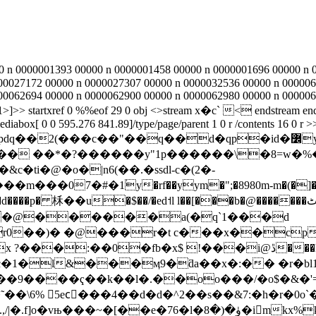
 n 0000001393 00000 n 0000001458 00000 n 0000001696 00000 n 
00027172 00000 n 0000027307 00000 n 0000032536 00000 n 000006
00062694 00000 n 0000062900 00000 n 0000062980 00000 n 000006
]>> startxref 0 %%eof 29 0 obj <>stream x�c` < endstream endob
box[ 0 0 595.276 841.89]/type/page/parent 1 0 r /contents 16 0 r >> 
c��"��q��d�qp�id�߼y�͛��~k����g�}ֺ����lx �
� ��*�?������y"1p������\�8=w�%�oɘ�
ti�@�o�|n6(��.�ssdl-c�(2�-
7�#�1ؙy�rf��yym�";�8980m-m�(�]����v�^
柇��u�$��/�ed˦l l��[���b�@�������ٹ����жx�!@~(* {d ��}
 e@�@������a(�q`1���d
r0��)� �@���r�t c���x��cp
!���i@ڐ���h���[ee1pl� ��⢖�v�6��qp��>�u�(j
1�l&���ӎ9�ƌa��x�:�� �r�bl1�
��ҁ��k��l�.��oo���/�o$�&�'=jvmޞ<��r��t
˜��\6% 5ecً���4��ԁ�d�^2��s��&7:�h�r�0o
�imkx%k�k j�o�n����w�_}ڒ�e�̡l�v�v����ܷ(w.�/