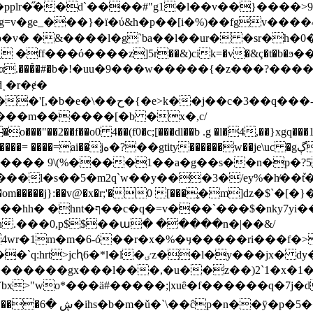
�pplr�̋��d`����#"g1�l��v��}����>
v�ge_���}�ï�ύ&h�p��[i�%)��fgv����4t
v� �&����l�g`ba��l��ur� �sr�h�0��
ff���ό����z]5r��&)cik=�v�&ç�t�b�ϧ��g
d˰�r�ɇ�
(r3w�$u�i�a"�ȁ�2)&�ё���0�mv�!z�
���m������[�b �x�,c/
uc �gڳjґ��ǯ3ֵ�,�d*��/�l���k�!
���� 9\(%����1��a�ٜg��s��n�p�?5
l�s��5�m2q`w��y���3�/ey%�h̸��ٚt�bb�
e�u�aˢsp��z/!-�/�`*��|
fh.���0,p$$��ա� �����n�|��&/
wr�1m�m�6-ó��r�x�%�ӌ�����ri���f�>�
x� dy��f�bf��q�j�f5|@��={���l|
g�������gx���l���,�u��z��)2`1�x�1�
"wo*���ӓ#�����;|xuȇ�f������q�7j�d�bm\q�|<