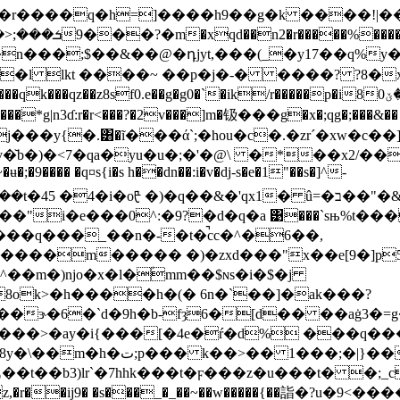
�r����q�h=]����h9��g�k ����!|��
r��c��n���;$��&��@�դjyt,���(_�y17��q%
��g�g0�`�ik/r�����p�i8ٸ��ێ0���ea^��ݓ �ɏ��ļm۪9?)�
�j���y{�.͸�ĩ���ά`;�hou�c�.�zrˊ�xw�c
yu�u�;�'�@\ �*��x2/��w*�߂6b��٠��z����>�ul
ʉ�;�9���� �q¤s{i�s h��dn��:i�v�dj-s�e�1"��s�]^-
 �4�i�oᡛ �)�q��&�'qx1� û=�ב��"�&��a���n�1ܨ^�'u��$
п���"i�e���0^:�9?�d�q�a ͹���`sњ%t��
���q���_��n�-�t�̚cc�^�6��,
^��m�)njo�x�l�ؑmm��$ɴs�i�$�j
8ok>�h����h�(� 6n�`��]�ak���?
����>�ay�i{���[�4e�ŕ�d% ���q���
��ysyr�s]��'`g��*|}
j9� �s���_�_��~��w�����{��詣�?u�9<����]�o׿��`���<�