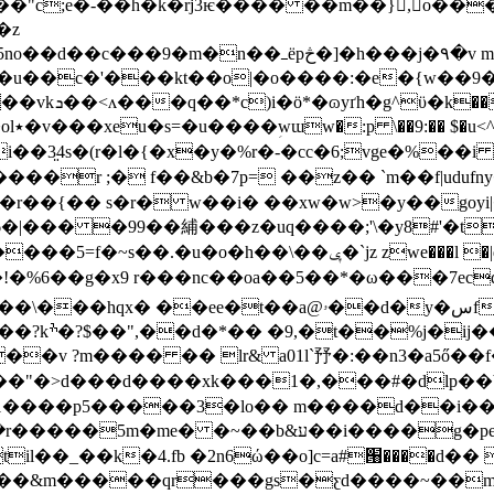
�h�k�rj3ѥ���� ��m��},o���*��tk �ڱ֯g�� �
�z
n��ߺёpڅ�]�h���j�۹�v m�q ݯ$a�/
1m�u��c�'���kt��o|�o����:�e�{w��9
t��&qb`:�$�0
zw���>ՠ�ؼ��´�ol٭�v���xeu�s=�u����
ؚwɯw�:p \��9:�� $�u
i��3̤4s�(r�l�{�x�y�%r�-�cc�6;vge�%��
����r ;� f��&b�7p= ��z�� `m��f|uduf
xw�w>�y��goyi|�i`f1�خ2y�a��-u!���n5]���l!w�����#�'��n�
�%6��g�x9 r���nc��oa��5��*�ω���7ecq\�
سf(�1oǽ5�֔�@���us�f|;1�v�@�n4�ba^` �$m 0�|
n��.&� ��
��v ?m���� �� lr& a01l`㐨�:��n3�a5ő��
����p5�����3�lo�� m����d��i��,(�
���g�pe�c�{b2��r�3�g0�!a�c�[e�m��z
����&m�����qr���gs�ƹd����~��m