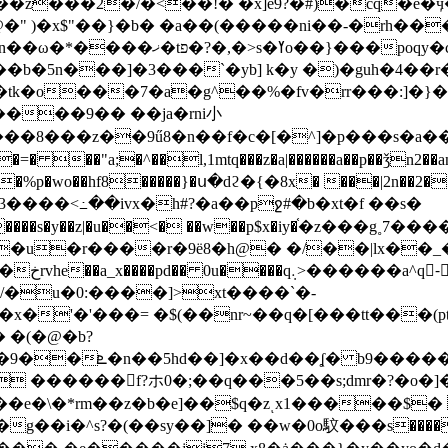
z���2�/�<��!� �x]e9?�#)�cq�e�ӌ
(@y� c�� k��tq�{r`��]�vw{7u�u�\�x�n��ω�*����ޚ�tפ�?�,�>s�ߌo��}
���poqy�c
b�5n���]�3���`�yb] k�y �)�guh�4��r�
��9�� ��ja�rni⼩
8���z��9ű8�n��f�c�[�^]�p���s�a��d!�
"a;�^��l,1mtq���z�a|������a��p��ǯn2��anm
%p�wo��hf8�����}�ս�dϩ�{�8x� ���|2n��2���t��
��3����<߸��ivx�h#?�a��pջ#�b�xt�f ��s�
���s�y��z|�u��<� ��w��p$x�iy�֫�z���g˳
��r�9ë8�h@� �/��|lx��_�wݗ��u�e���o�h
t���ت!
�x�'�'���= �$(��nr~��q�[���tt���(
���e�\�*rm��z�b�e]��$q�zͺx1�����$