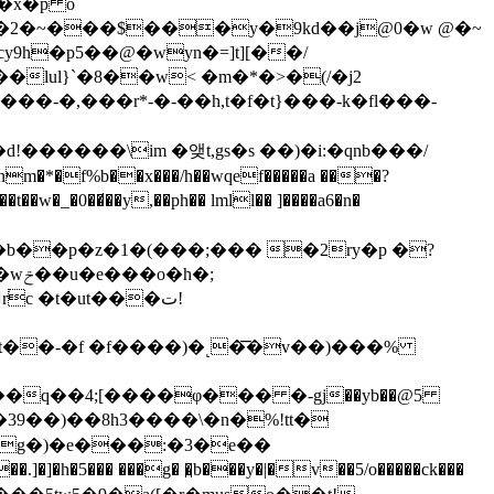
�x�p o
y9h�p5��@�wyn�=]t][��/
�lul}`�8��w< �m�*�>�(/�j2
�����\im �앶t,gs�s ��)�i:�qnb���/
�*�f%b��x���/h��wqef�����a ���?
w�_�0��̸��y,��ph�� lmll�� ]��
��a6�n�
7����b��p�z�1�(���;��� �2ry�p �?
�;
pt��-�f �f����)�˻�͞�v��)���%
� g�)�e���:�3�e��