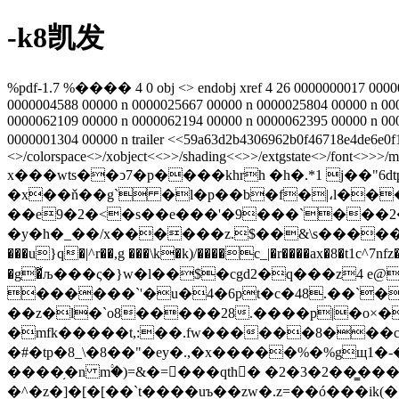
-k8凯发
%pdf-1.7 %���� 4 0 obj <> endobj xref 4 26 0000000017 00000
0000004588 00000 n 0000025667 00000 n 0000025804 00000 n 00
0000062109 00000 n 0000062194 00000 n 0000062395 00000 n 00
0000001304 00000 n trailer <<59a63d2b4306962b0f46718e4de6e0f1>
<>/colorspace<>/xobject<<>>/shading<<>>/extgstate<>/font<>>>/media
x���wts��ͻ7�p����khrh �h�.*1 j��"6dtpdq��2(���
�x��ň��g` �l�p��b�f�|،l���
��e9�2�<�s��e���'�9���`���2�&c�
�y�h�_��/x������z.$��&\s�������m���0
���u}q�|^r��,g ���\k�k)/����c_|�r����ax�8�t1c^7nfz�d����p� 
�g�͋љ���ς�}w�l��$�cgd2�q���z4
������`'�u�4�6pt�c�48.��`�
��z�l�`o8�����28.����p|�o×�x ?���:��0�fb�x$ 
�mfk�����t,:��.fw������8���c�
�#�tp�8_\
�8��"�ey�.,�x�����%�%gщ1�-��9��
����֥�n m۟�)=&�=���qth� �2�3�2��̳���
�^�z�]�[�[��`t����uъ��zw�.z=��ó���ik(�.,/|�.f]o�vњ���~�[��e�76�l�ۈ�(�8