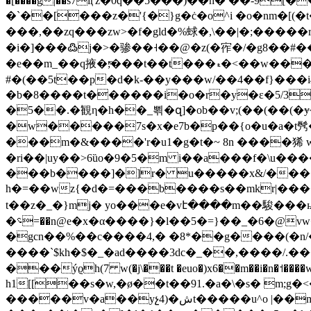
�[����g|��s7iӷz�0q��5���)ׂ��n� ��-9
�`��[���z�'{�}g�ċ�o^i �o�nm�[(�t
���,��zq���zw>�f�gld�%蛷�,\��|�;�����riuc.�9����ٲ�ykc~:�ݞ2���ڃv�k��g(��>�p-��m./
�i�]���߷j�>�骖��˧��@�z(�宱�/�g8��#��� 
�e��m_��q掖�;ͫ���t��t���ޑ�<��w���$�� (��������������k8�m��*�i���=7l<�я/�a�asg�w�$$̵�-z^�tbsd9i
#�(��5t��p�d�k-��y���w/��4��f}���i
�b�8����t������i�o�r�y�ε�5/3y�
�5��.�観η�h��_뾖�զ]�ob��v;(��(��(�ɏ
�w�����7s�x�e7b�p��{o�u�a�t䯮�u�����
���m�&����'r�u1�g�t�~ 8n ���
�ri��|uy��>6ȕo�9�5�m i��a���f�\u���
���b����]�]r� u�����x&/����� ͔
h�=��wz{�d�=���b����s��mkr|���
t��z�_�}mj� yo���e�vէ����m��駿��
�؝=��n@e�x�α����}�l��5�=}��_�6�@vw�6�����݃#d���)ƕ���z�� �{���l���k��8(�eqi����!
�gcn��%��c����4,� �8*��g����(�n/
����`$kh�$�_�ad����3dc�_��,����/.
���ýϱh(7 w(�j\���t �euo�)x6��m��i
h1[[��s�w,�ø��t��91.�a�\�s� m;g�<���߁_�j\֓q� ������a�x���@�["حc�-�(
�����v�a��yչ4)�شt�����u^o |��me��_�z@��`�x]55gq��f��%ɗ�əwn���