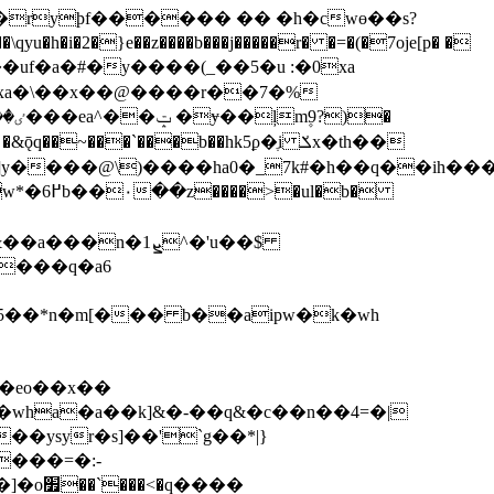
ryϸf������ �� �h�cwɵ��s?
y��uf�a�#�y����(_��5�u :�0xa
��]y����@\)����ha0�_7k#�h��q��ih���
�b�
����q�a6
wha�a��k]&�-��q&�c��n��4=�|
q����