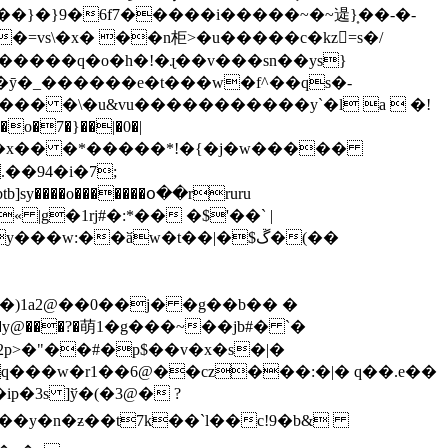
�=vs\�x� ��n柜>�u�����c�kz=s�/
����q�o�h�!�ɻ��v���sn��ys}
�\��ӯ�_������e�t���w�f^��qs�-
 <>stream x��� �\�u&vu�����������y`�l a  �!
�btb]sy����o�������օ��rruru
« |g�1
rj#�:*�� �$'��` |
�)1a2@��0��j� �g��b�� �