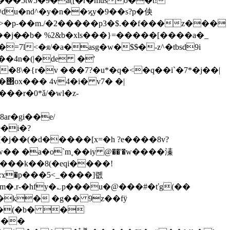
���5tw5�9�a([�r�muso��t!
�@du�nd^�y�n��ϗy�9��s?p�佒
̶�b� %2&b�xls���}=�����[����a�_
��4n�(|�de �'
8\�{r�v ���7?�u*�q�<�q��i`�7*�j��|
�΢ox��� 4v4�i� v7� �|
ar�gi��e/
�i�?
��(�d�����[x=�h ?e����8v?
�� �a�o`m˳��iу @��'�w����溱
:ϫ�p���5<_����]롒
m�.r-�hfy�؎p���u�@���#�ťg(��
�n!�k� �g�� 9z��fÿ