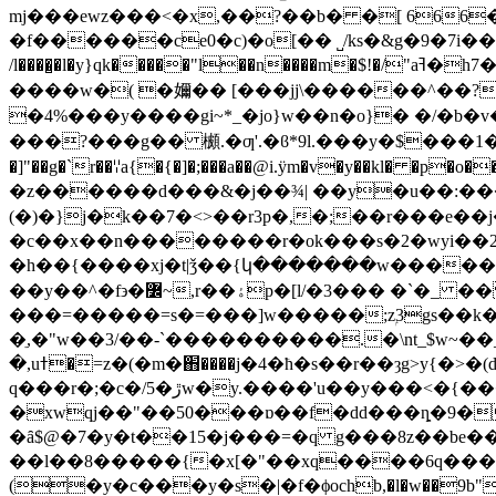
mj���ewz���<�x,��?��b� �[ 666��^�r
�f������ce0�c)�o[�� ˽/ks�&g�9�7i��f�n�}%��
/l����̺�l�y}qk�����"l��n����m�$!�/"aߔ�h7���@ �{��u �$�0!�_�c^�!!�;��;�߁�0)��폀�������;�?�����!��n�p�kh뷡
��
��w�( �嬭�� [���jj\������^��?
�4%���y����gi~*_�jo}w��n�o}� �/�b�v��:�
���?���g�� 櫇.�ƣ'.�ϐ*9l.���y�$���1����>`
�]"��g�`r��ꈌa{�{�]�;���a��@i.ÿm�v�y��kl� �
�z������d���&�j��¾| ��y�u��:���fթ
(�)�}j�k��7�<>��r3p�,�;��r���e��j����ϸ��z� �
�c��x��n��������r�ok���s�2�wyi��2}޹ w|7�:�gox���2*#�`ya�n��1f����}��[`m����7�{��w�6u.����i��
�h��{����xj�t|ǯ��{կ�������w������s
��y��^�f϶�߼~,r��ۀp�[l/
���=�����=s�=���]w�����;zۭ3gs��k�v�q
�ֵ,�"w��3/��-`����������.�\nt_$w~��
�,uߙ�=z�(�m�֋����j�4�ћ�s��r��ȝg>y{�>�(d��9�>ykԪgͼ|�7�xw���ȡ��w�4��8}ߙw�w?
q���r�;�с�/5�ڙw�y.����'u
��y���<�{��
�xwqj��"��50���ɒ��f�dd���ȵ�9�
�ȃ$@�7�y�t��15�j���=�q g���8z��be��m�
��ӏ��8�����{�x[�"��xq����6q�����4���ς�>\�nγl�b�o{)�ך�dv��
(�y�c���y�s�|�f�ϕochb,�l�w��9b"4�|�