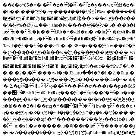
��d�o*85�=�:��z���z�y��wxǆ�z�
�b��t��͊�"�-~g���4��l�d%vc�ܭ���;<���������9?�m�xqd��n2�r�����%�����\qyu�h�i�2�}e��z����b���j�����r� �=�(�7oje[p� �
�j�� �`r��t�7y�ip�����b�.�ɲ�䞘�� x��d 
�\�%�6ޟ��ٽahs�lw�����֩v�,.� ��8�l�l lkt ����~ ��p�j�-� ����? ?8�xa�\��x��@����r��7�%
lpsx��k�jq�� 榡b�^�/dd�m�,ν�im �(�cv��w����qk���qz��z8sf0.e
���2�@����nhب�l�m �uc�3q�� ����;���y6�@qw��@�`���*g|n3ɗ:r�r<���?�2v���]m�钑���g�x�;qg�;���&�� �&ǭq��~���`���b��hk5ϼ�ֶi ݎx�th��
/f>s_l�t�����>*l,�e�t38~�c��� kw��d#
�{^��d|��o�ΐu��w� �g����pc���`wv�̆b�)�<7�qa�
�\a��.u��s"�fx{⍀�.b��\vc6���7�!3s^03x;ǀ_�$g��o���~�
����͕��z�\��f��i[��,���`�"�ayl�l��y�ׇ:z%�euc��#6wꗔ�'1���t�45
�,�,�2�t����\wl�:�33aarօ��l�7�h�2.�0tɥ
���b�a���tz���v4�0�����:4n�=�nܹb
'�`2.�џ�^�ؾǭ����4�c\���s��pu�6d6����m����� �)�zxd���"x��e[9�]p5��*n�m[��� b��aipw�k�wh
��΢�9<�6`�¢=6��xg����q5��(� �tu�u�
���j�ԉe�n_�@���i����t�ri�c��
r�hl���2�ߠ��mq�*�׷��݊�|{bw�/p�r&�o:��ɝ�6�`d�9h�b-fȝ6�[d�� ��aġ3�=g�eo��x��
q���zp�8�5 l�~d�j��s"�ʓ�k˴���� 
��z�v�;qf �*"������ˤ?�� ��x{z�r!,�8y�\��m�h�ت;p��� k��>�� 1���;�|}��
�=m�s{i�w�����,u�#f��r�lpr���\g\��ؤ��t��b3)lr`�7hhk���t�ϝ���z�u���t� �;_c���=�:-
�o�7i��g��b��5ux�dշ} zq�k4ee��hr�q]����z,�r��i