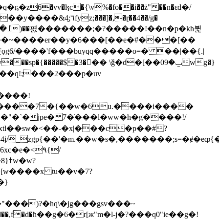
6�vv�ɮc�{\v%�fo��i��ż"��n�ԑd�/
��]�,�ɽ��4��/g�
a��~����er��y�6���[��e�#���[��
����㶳ǫg6/����'f���buyqq�����o=� ��|��{.
|
����$�3��ٓ� \ǧ�d�[��ݐ�09wg�}
.3ʦo���q!;���2���p�uv
"�`�jpe� 7�̇���l�ww�h�g����!/
tl
��sw�<��˗�x|���c�p��#?
j/_zgp{��'�m.��w�s�,�������;s=�ɇ�eȹ{�
xc�e�<۹{/
�[w����x tu��v�7?
�}
y���,f�d�ћ��g�6�r[ж"m�l-j�?���q0"ie��g�!