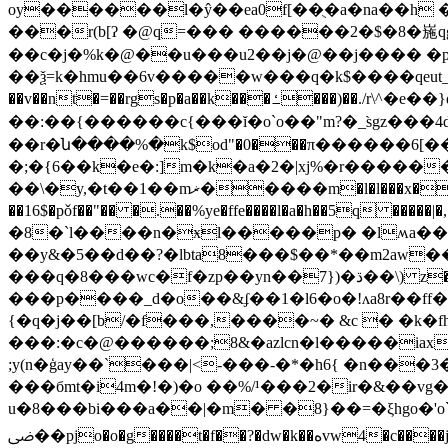
oy������ӏ�ŷ��ea0f[��ֻ�a�na��h 
���r(b[ʔ �@q=��� ������2�$�8�崺qg=
��c�j�%k�@��u���u2��j�@��j���� �p�
��ѯ=k�hmu��6v�����w���q�k$����qeut_ �
��v��nt�=��rgs�p�a��k���ߑ���)��./r\^�e��}α.���̂�#�b�!�uu�9���w�����{�z���?����&k�!��1�4n�8��j�"!
��:��{������c{���ĭ�o`o��"m?�_s̀gz���4
��r�ն����%�k$od"�0���π������6[���'[,�b�e�\��ح�{�e>k��j��c�3��q���-5��s ch�
�;�{6��k�e�:]m�k�a�2�|xj%�r�����
��\�y,�t��1��mޜ�����m�l�l���x��o���"��2��f��o0 4��(f0�c;[���dl��b .g �l�4,��}xgq���1����a ?�8}��e|��.�&�k\68�"˷3m�:q���3���e|
��16$�pǒf��"�� �.��%ye�ffe����l�a�h��5q �����|�,����= ����=ai��jە�?��gtity������w��je\
�8�`l����n�ӿl�����p� �lʍa��
��y&�5��d��?�lbta8���$��*��m2aw����
���q�8���wc�f�zp��yn��7})�ڌ��\) z�om�����j}:��v@�x�r;'�0 [���ֱ�m]ԁz�$`�[�}�\��ز��b�"�k���q��
���p����_d�o��&ʄ��1�l6�o�!ʌa8r��ff���hh� �hnt�ף��c�q�=v���`���$�nky7yi���av4
{�q�j��[b/�f���,����~� &c � �k�
���:�c�@������;8&�azlcn�l�����iax4
;y(n�ģay��`���|<-���-�*�h6{ �n���3��`q:hrt>jcԧ6�*l�l�ٸz��l�y���j
���бmt�i4m�!�)�o ��%/¹���2�ir�&��v
u�8���bi���a��|�m� �8}��=�ξhgo�'o`bx>
ﴇ��pjo�o�g����t�f��?�dw�k��هvw4�c����j���ڜ �6�ihs�b�m�ǔ�`\��ĉp�n��ÿ�p�5��ő�������3�f|�l�y