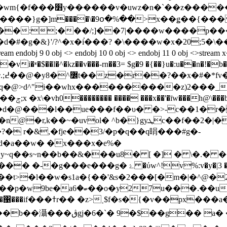
����i�����~�~遈}͎��-�-
{����}g�]m����\�9օ�%��>x��ǥ��{���
��:;���/;]��7|����w����p���
ń�d�#�g�&}'/?^�x�i֓���? �\����w�x�20;5
 9 0 obj <> endobj 10 0 obj <> endobj 11 0 obj
<�i[n42�c��9�r���u[��$�%��v���|�,ӿ��ݮ;x �x\�v׃h0�������� ���
� ���x��'�īw���h@\��
꘥�b�d�@���l
��ue���f��υ� �>-c��1�r�
}gyܛc��f��2�|�y���w:��ӑw�t��|�$ڱ�(��
 r�&,�fje��3/�p�q��q睊���#g�-
d�a��w� �x���x�e%�
q��s~n��b��&���u8� [ �] � \�.� �
v%:v�y�|3 �y@���?�萌1�g���~��jb#� `�
a�ip�3s ]ў�(�3@� ?
�n�ƶ��t7k��`l��c!9�b&