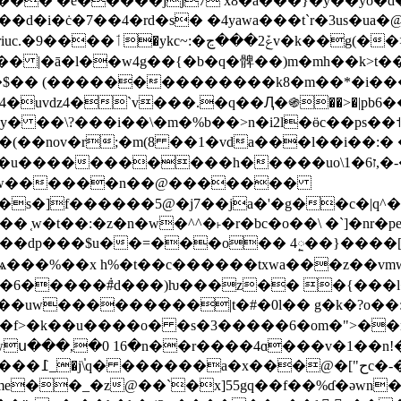
[���� �e�����jj7 x8�ȧ���}�y��yo�d
��d�i�ċ�7��4�rd�s� �4yawa���t`r�3us�ua
�2�����p3�$.��f���z���
|�ā�l��w4g��{�b�q�髀��)m�mh��k>t���j�
4�uvǳ4�`v���.�q��Ԯ�֍��>�|pb6�
 ��\?���i��\�m�%b��>n�i2l�ӫc��ps��˦�
�(��nov�r;�m(8 ��1�v
da���l��i��:� 
������h�����uo\1�6ז,�-���r�0*ǎ/�wl�z-
�狶 w������n��@�������
�s�]f������5@�j7��ja�'�g��c�|q^�8
w�t��:�z�n�w�^^�˫�r�bc�o��\ �`]�nr�pe
��dp���$u��=���o�� 4ᰬ��}����[�j
�ѩ���%��x h%�t��c������txwa���z��vmw
��uw���������|t�#�0l�� g�k�?o��
���f>�k��u����o� �s�3�����6�om�">��
�n�˦����wս���,�0 16�n��r����4ɑ���v�1�
�b� �