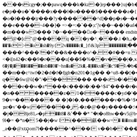
���scgɏ�;��pawq���k�kz\�]ep���}uj�h�wm{�f���׻y������v�uwz�n�`��z������}�}9�6f7�
e�p��u�`����x���l�o����$������a�
�o�l����|ϝ���?y���� ��^d]��p�s�~�
��ҽ����~4��]� =>�=:�`��;cܱ'?e��~��!�a
�m���w3��� ?�~����o�~���� endstream endobj
�@�[c"@����q �{�y�^˯���.i �hۻ��vi�ʶ�$��l�^�kz��v���-rn��3= $g�9 �{��}u�:u��n�!�b��o�7�}��|�0�|
��'�c>�o�sh�9y{ 2v�����c�_}f\&3p�������߄;.��ן��@�y8�^߼t��z�r��?��x�#�*fv�x�� �*�����*!�{�j�w�����
����^���?�߂��&����o^�,�#��=n q�@>d^"i��whx����������z)2���_.��94�i�7;
6�ȳ�j���6����nb��0�'~hn�a�2k�,-�|��kx��c'9�
��m��c^iwf�2�d�f�fjgh�n201�1g�� �^u8-��[��n@�r,k��~�uvol� ^b�
q��6w@ù[�"/������ ���oo�\��?�
���e��w�z*���c���i�:��^$4"����r�
�n�� �����z�/1�l����c�yd�'�y~
9�v=������ � �]�l�,������v�%�^$��� �-�g���e���g� ۓ �ύw^!
ܡe�v˺��wj�����ژ-͕�z�@��y�����:\��t>�l��w�s1a�{��'&s�2���[�m�|�^@�2p>�"��#�p$��v�x�s�|�
�j�t8jeދ81�p��t8� &ՙ�ܺ� �* "�t�o8hw��v5@b��p�w9be�aބ�6��o�y27u���.��uq���w�r1��6@��cz���:�|� q��.e��
9l�= �*n� 5��j�w l (��|㼶��w=� �i�mu��΁���if���ߙr�� �z>˲$f�s�{�v��px���
_a��@xၰom7l�����^���l v��b�`����b��灄� ��ڨgj�6�`� 9�$��g�� a� ��y