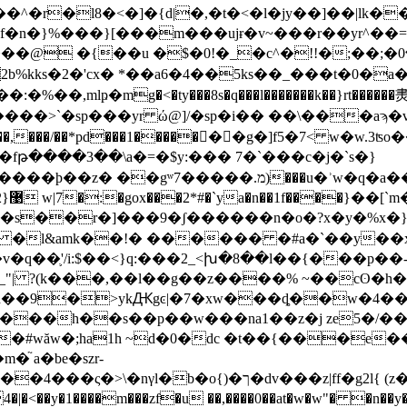
�l8�<�]�{d|�,�t�<�l�jy��]��|lk��q�ҕ�z
�}[���m���ujɍ�v~���r��yr^��=��y����&4̮;٦fyz;�
2b%kks�2�'cx� *��a6�4��5ks��_���t�0�
%��,mlҏ�mg�<�ty���8s�q���l�������k��}rt��
�sp���yr ώ@]/�sp�i�� ��\���aϡ�v���sp�{�
p�o���,���/��*pd���1�������g�]f5�7< w�w
����3��\a�=�$y:��� 7�`���c�j�`s�}
�gʷ7�����.מ)���u�ʾw�q�a�����!
��
��r�]���9�ʃ������n�o�?x�y�%x�}�
�3��� �`�_ �� �l&amk��!� ������ �#a�`��y��x
��֛'/i:$��<}q:���2_<խ�8��l��{���p��-4
_"| ?(k���,��l��g��z����% ~��cʘ�h�6
���h��s��p��w���na
1��z�j ze5�/�
�#wăw�;ha1h ~d�0�dc �t��{���e�
֘ a�be�szr-
�z|ff�g2l{ (z�"���)?�hq\�jg���gsv���~
<��y�1����m���zf�u ��,����0��at�w�w"� �n��