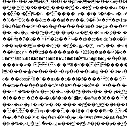
���~��\�u� ]�l�{��ƿm�����x5ey�k��"c;e�-�
��:�8������� �v�"v����ax-ȼ�
���r�j%�tka�9����=y�e�î�'3�6�wn�po5no��d��c���9�m�
�%�%q���&rx�\��ad�ՠ\��,,9�w�:�zy
$�3�àm��b��9�@������ren�|d�gu{�����vkܖ��<ʌ���q��*c)i�ӧ*�ɷyґh�g^ϋ�k�����r�\���to�q�����΋� a�$i"�
��p�#�;yp���e�-�ap�
��q�7�k���2e��-��zb�cc�u,dz ]s�x�l
8��bq��jor���r�a��#맘z�=vu"y��a�vt
��mqy�jٚ�lcd�����m��r3$9q�m���c��r��{�� s�r� w��i� ��
5��"8[�h5���:����*�l�n�� �v,������r82n�gb��cۊ��j�$j6�|��� �99��䋠���z�uq����;'\�y8#'�t��4 �|4ҍ���u�'#�l�3�5ɍ�
���tc�w�ߣ�v� �*돁�:f��r j��������5=f�~s��.�u�o�h��\��ݷ�ˋjz zwe���l �|q�臇� u:��bv�����cg�����
7����츻?��i���~�vp�r���1atl@��`�d�?�!
o� ��obox0�"��нg��a��l�f����%�� 9��\���hqx� ��ee�t��a@ۥ��d�y�
��m����y�m��\v�fs��b�x�" ���'���?kׯ�?$��",��d�*�� �9,�t��%j�ij���=x��s��j�"͗�����^
�̛�ѥ*'�%��?m�y~(��:#z�.�i�ē&z�� ��q� 
�[���e~�t3�� -�g�'�r��`׉gy �a/%q�38�����"�>d���d����xk���1�,���#�dlp��bt)�ÿn'����rrf괐;7:ƫ�����
��3�ы3�μ1�ϰ�ϊw�;3�t���!�����6��1
����uqx�s���-�炪�a`j���i$>�,[թ�r�����5m�me� �~��b&ע��i�
��܊�5�k�;b �q�rr{��j� i�<rf r=2�)68�h.til��_��k�4.fb �2n6ώ��o]c=a#՘����d�� |y���cd�|f%��'���/
�(k�%�,3f{ւ�e�ag5u��'�c2\�]���p