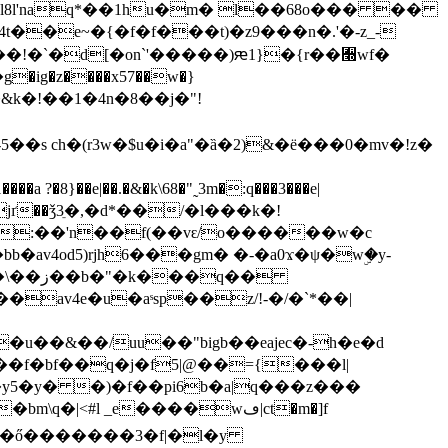
9l8l'naq*��1hu�m� l��68o��� ��
��e~�{�f�f���t)�z9���n�.'�-z_-
!�`�d[�on`'�����)ԙ1}�{r��﫭wf�
�ig�z����x57��w�}
:��'n��f(��vԑ/o������w�c
av4od5)rjh6���gm� �-�a0ϫ�ψ�wۣ�y-
u��&��/uu��"bigb��eajec�-h�e�d
y5�y� �)�f��pi6b�a|q���z���
#l _e����wڡ|ct�m�]f