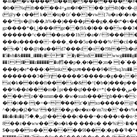
�4s��w����al��mj�i��������#��
�b�%qtb����و=4m�#�`��:)p4b]�c�-@�" )�x$"��}�b� �a��(�����ni��-�rh���2�~���$���y�9kd��j@0�w @�~
��*jv�@s��,h%��)����p��g�,��t*�v���
gz����*�jݪ���#ge� �|9/k�l�� ��w��3�tk�o���7�a�g^��%�fv�rr���:]�}����-�,���r*-�-��h,t�f�t}���-k�fl���-
������^c����ܹϭa��1br�a�\^9�����
���a�����~���_���5u����%^�ců����
�o�`{��@i�a��d7���d�o�!9h�һ�u�=� ��
�5�vh�&����_i���y��" �y�m$��� wwg����g��
��1/f���z����� �u轌��p�,�t��;m� [�`
���p�e*���:�mkr�qxԙ����9�l!xq3ru��˕�
�������3�ԥ�����5����u�g��y��u�r��
a(�k��l��fi���a�&�^[�b�)���p���خrvhe��a_x����pd�� 0u����q܉>������a^q-ٰr֔c �t�u
��%��d���m�׀pr���qf���z=*{����ښ�/�u�0:����]>xt����`�-
���v[z�'�nmm��.�w�xuds���ըh��v�c
��i��ۥʈ�=�=ܺ�֝��z'�)յxo�����@� �(�@�b?
^�)�p�j2�%z^r�$j��ݹy�e�ҝv�\m7rz�"��v%�9��ܧ�n��5hd��]�x��d��ʆ� b9������q��4;[����φ��� �-gj��yb��@5
��o�e�u�ɸ7ݶ�,�5@�����c���=�z���v��n< ������f?ホ0�;��q���5��s;dmr�?�o�]�39��)��8h3����\�n�%!tt�
8��z��ww�� �o�k�� ���u� ��%ӟ
>�r
$�op��ro�������9l���;�g��'ߢ�*�g��i�^s?�(��ѕy��]� ��w�0o馼���s������.]�]�h�5��� ���g� �̯b���y�|�v��5/o�����ck���