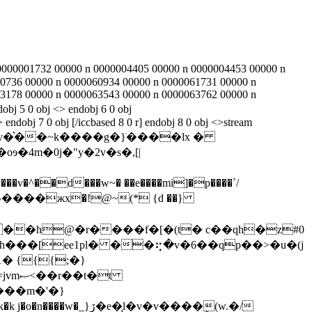
0000001732 00000 n 0000004405 00000 n 0000004453 00000 n
0736 00000 n 0000060934 00000 n 0000061731 00000 n
3178 00000 n 0000063543 00000 n 0000063762 00000 n
j 5 0 obj <> endobj 6 0 obj
endobj 7 0 obj [/iccbased 8 0 r] endobj 8 0 obj <>stream
4m�0j�"y�2v�s�,[|
��d���w~� ��e����mi]�p����`/
��h@�r����f�[�(t� c��qh�z#0
 {{{;�}
�t
`���m�'�}