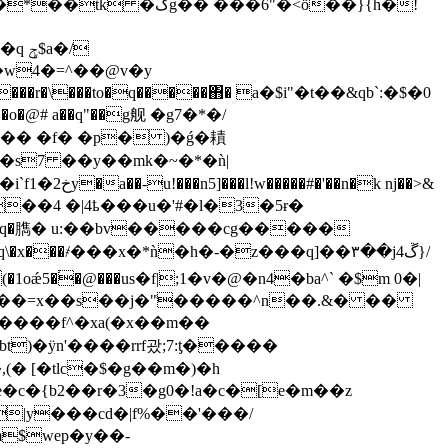
��6"�<ö��}{h�!
�w4�=^��@v�y
<^�o�@# a��q"��g舰 �g7�*�/
i �� �f� �p� )�ǵ�耫
ny�s7 ��y��mk�~�*�ǹ|
k nj��>&
x���҂���x�*ǹ�h�-�z���q]��۳��jڱ4}/
f����f^�xa(�x��m��
 [�tlc�$�g��m�)�h
$wep�y��-