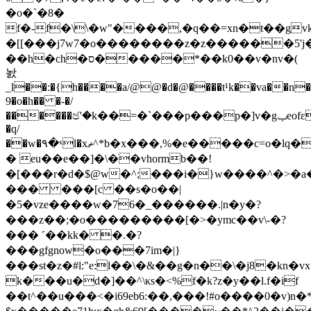
�o�`�8�
f�-f�\\�w"����,�q��=xn�t��gvk�
�[[���j7w7�o��������z�z������5'j
��h�ch�ס�����*��k0��v�nv�(
놠
_l��:�{h����a/@@�d�@����t¹k��va��n�
9�o�h�� �-�/
������ඡ'�k��=�`���p���p�]v�gݕeofɛ������gid�*�av'zlq{ȫ�v�]��6����]z���yg���`
�q/
��w�۹�ˣl�xޡ^*b�x���,%�e�����c=o�lq��{`$ٱ���q�]���=���e�i#�ksm������yp���z=ѐ�ז=���f��wm]�j�6=?/
� eu��e��]�\��vhormb��!
�[���r�d�$@w�^;���i�}w����^�>�a
��� ���[c ��s�o��|
�5�vze����w�76�_������.|n�y�?
���
z��;�o���������[�>�ymc��v\-�?
��� ˹��kk� �.�?
���gfgnow�o���7im�|}
���st�z�#l:"e:l��\�&��g�n��\�j8�kn�vx
k���u�d�]��^\κs�<%f�k?z�y��l.f�if
��t^��
u���<�i69eb6:��,���!#o����0�v)n�*