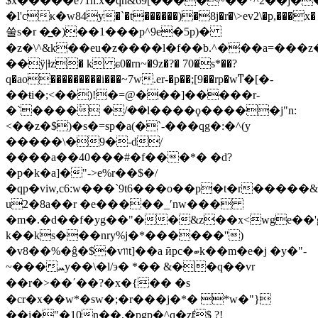
$x�����e71h:x�qh&69[����~��*^2��j��ԧ��
�l'cκ�w84y�`�t������)�8j�r�\>ev2\�p,���x�
쑬s�r �̲�)��1���p^9e�5p)�
�z�\^&k��eu�z����l�f��b.^���a=���
��ӱ|ƚz� k ɕ0�rn~�9z�?� 70�s*��?
q�ao���������i���~7w.er-�p��;[9��rp�wͳ�[�-
��ŧi�;<��)!�=@���]�����r-
�`����ܰ �/��l����ϙ�����j"n:
<��z�$)�s�=sp�a(�`-���qg�:�^(y
�����\�9�-d/
����a��40���#�f���*� �d?
�p�k�a]�"->e%r��$�/
�qp�viw,c6:w���`9t6���o��p�t�r�����&
u2�8a��r �e�����_ʹnw���
�m�.�d��f�yg��"��&z��x<wge��'g
k��ks���nry%j�*������'')
�v8��%�ĝ�$�vװt]��a ӣpc�ބk��m�e�j �y�"-
~���ܚy��\�l/э� *�� &��q��vr
��r�>��΄��?�x�{�� �s
�cr�x��w*�sw�;�r���j�*� *w�"}
��i�"�10n��,�pgp�^q�zƭ$ ?!