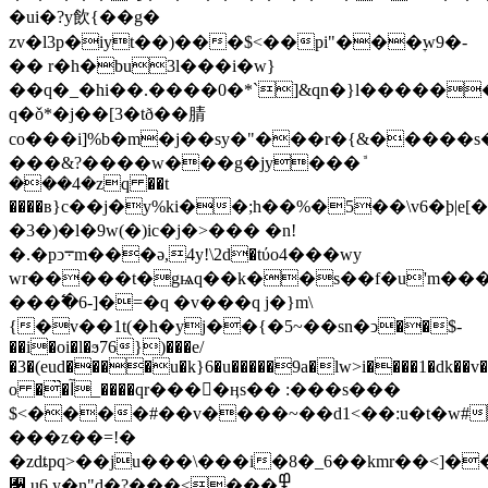
�ui�?y飲{��g�
zv�l3p�iyt��)���$<��pі"���ׇw9�-
�� r�h�bu3l���i�w}
��q�_�hi��.����0�*`]&qn�}l������
q�ǒ*�j��[3�tð��腈
co���i]%b�m�j��sy�"���r�{&�����
���&?����w���g�jy���ܽ
���4�zq ��t
����в}c��j�y%ki��;h��%�5��\v6�þ|e
�3�)�l�9w(�)ic�j�>��� �n!
�.�pͻ܋m���ә,4y!\2d�tύo4���wy
wr�����t�gѩq��k��s��f�u'm��
���߱�6-]�=�q �v���q j�}m\
{�v��1t(�h�yj��{�5~��sn�ͻ��$-
��i�oi�l�ϧ76})���e/
�3�(eud����u�k}6�u�����9a�lw>i����1�dk��v�
o �̏�آ_����qr����ӊs�� :���s���
$<����#��v����~��d1<��:u�t�w
���z��=!�
�zdȶpq>��ju���\���i�8�_6��kmr��<]�
﫡 u6.y�n"d�
߾���>���?