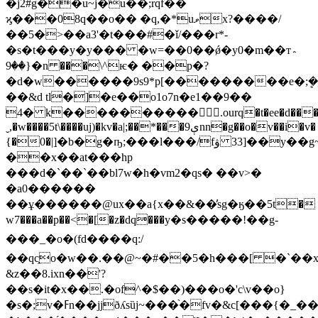
�j2#g��u~j�u��;rqf��
ϗ���08q��o�� �q,�*uވx?����/
��5�>��a3'�t���#�ǐ/���r*-
�s�t���y�y��� �w=��0��ǿ�y0�m��т؞
{��9�n ���\^ѥ� ��p�?
�d�w������9s9*p[���������e�;ܷ�
��&d tl�]�e��o1ο7n�e1��9��
4� k����������.ourq�t�ee�d����an
ˬ,�w����5t\����uj)�kv�a|;��*���9ېnn�g��o�v��i�v�
{�0�|߲]�b�g�ҧ;���l���/fۋ 33]��y��g~�ch��:́sڒ���ғn�ljx��w9%4m�9�ilqp����%h[��;�a���$��a�e��[���k�@(<ϡ~&v��mi�gt47.t�t��x��(c�֎x�a�m8x ng��c�k���h�
��x��at���hp
���d�`��`��bl7w�h�vm2�qs� ��v>�
�a0������
��ұ������@ux��a{x��&��̓sg�ӄ��5t�
w7���a��p��<�[�z�dԛ���y�s�����!��g-
���_�o�(fd����q:/
��qc֑o�w��.��@~�#��5�h���[ �`�
&z��8.ixn��'?
��s�it�x��.�of^�$��)���o�'c\v��o}
�s�;v�ߓn��jjðʎsȕj~���֨�fv�&c[���{�_����1�i