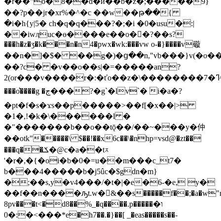
�r��"o�8��d�ӣ��b�z�;�����9}
��?p��jr�xr%�^�c ��w��թ��{
�i�h{y|5� ch�q�q���?�;�i �0�usu�:|
��iwӆuc�ө����e��o��?��s?
���h�z�ʒ�k���n�n4�pwx�wk:���vw o-�}����v䃠
��n�]�$� ��g�)�ց��n,"vb���}v(�
��?c� �v��o��s|�=�����an?
2(or���v����r�:�ťo��z�\��������7�ߣ^nyv�,
���o͛����g �ڄ���?�g`�lv`� ࣪i�a�?
�pt�f�s�ϫs��p�����>��f[�x��|>
�1�,!�k�\������l �
�"�������b��o��tǭ��/��~���y�仲
��otk"�����\ $��!��x6c��\�nhp=vsd@�zt��
���q��ݎ�@c�a��t⊼
'�r�,�{�oi�b�0�=u��m���c_t7�
b���4�����b�j5ûc�$gdn�m}
�;��s,y�v4���/�t�|�e�6-�e, y�
��f��n����ԡt.w�&��s�����f��;�a�w"r
8pv���t<�d8��%_�q����.p�����ו�
>�:�0���*e�h7��.�}��[ _�eas�����s��-