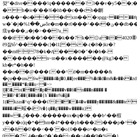
꺚"�dive����!q������?3��v�y5��
�h�ie�'��!6�hb��c��cb�䶡
n���=�o���dxm���эpgg<����#pk���
w�`�j�%ض��1ȫe�m��r0���^��r�ݵ��db���cr�#a62p��[t?
痃ѱ���ۺ�j�>��?a_
��it�t��5���k��7k�۞a�t�4020➇��a�\�x
ӗ9쟒tȱ^�����c]�l1[ �s�-(�8�)kr�?
��m8|78�k�ԯ���0�"�і�h�-
������n~m��x������@kg3��
kb�r*�h��!
��o��@���{��^d�m�����&
�ҁu��uњ 6w����4�ɠ�0,��[ee���%�d�d�m&�e��s�zd
������*�z��u<�~>
l[�5�,o(����p������v��6�n���n���� �
��ȉ^�5��{���s��{h`���n%�ǧ�
1(�kzas�^ԛ^���i?l���4�w����y��l���&���te
����ȧ�㟎�á?e�{q��g'����w����u}
���w�ݤ���.:�����nx�q�˦�ˌ��b^��椵
y��'�o]q�*�
hm�4*���yh���2i���p�^�o!$�\4��cތto�������q����ߨk�u�#
x�&�0'��<��` �o{0���o=�m�s
0�7,4�e�e?�`��>��~4��9�%�}