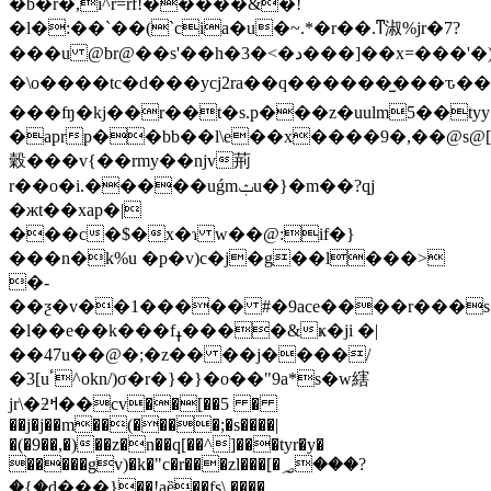
�b�r�,i^r=rf!�����&�!
�l�:��`��(`cia�u�~.*�r��.ͳ淑%jr�7?
���u @br@��s'��h�3�<�د���]��x=���'�)���l!
�\o����tc�d���ycj2ra��q������̫���ԏ�
���ʩ�kj��r��t�s.p���z�uulm5��t
�aprp��bb��l\e��x����9�,��@s@[�j
穀���v{��rmy��njv荊
r��o�i.�����uǵmݑu�}�m��?qj
�жt��xap�|
���c�$�x�ɿ w��@:if�}
���n�k%u �p�v)c�j�g��l���>
�-
��ƺ�v��1����� #�9ace����r���s�
�l��e��k���fߪ����&ҝ�ji �|
��47u��@�;�z�� ��j����/
�3[uٴ^okn/)σ�r�}�}�o��"9a*s�w縖
jr\�ƻߞ��cv��[��5 �
��j�j��m��(����;�s����|
�(�9��,�)��z�n��q[��^]���tyr�y�
�����gv)�k�"c�r���zl���[�؃���?
�{�d���}��!aȅ��fs\ ����