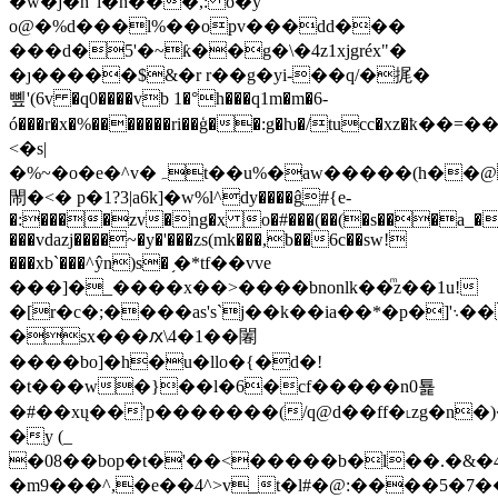
�w�j�h"ȋ�h���,: o�y
o@�%d���l%��opv���dd���
���d�5'�~ƙ��g�\�4z1xjgréx"�
�ȷ�����$&�r r��g�yi-��q/�捤�
뼾'(6v �q0����vb 1�°h���q1m�m�6-
ó���r�x�%�������ri��ģ��:g�ƕ�/tucc�xz�ҟ��=��
<�s|
�%~�o�e�^v�ہt��u%�aw�����(h��@_��.e��γ��[�
閙�<� p�1?3|a6k]�w%l^dy����ĝ#{e-
�:����zv�ng�x o�#���(��(�s���a_��
���vdazj����~�y�'���
zs(mk���,b��6c��sw!
���xb`���^ŷn)s� ֥�*tf��vve
���]�_����x��>����bnonlk��ͫz��1u!
�[r�c�;
�sx���ԕ\4�1��䦮
����bo]�h�u�llo�{�d�!
�t���w�}��l�6�cf�����n0툝
�#��xų��'p�������(/q@d��ff�˪zg�n�)
�y (_
�08��bop�t�'��<�����b�l��.�&�
�m9���^,�e��4^>v_t�l#�@:����5�7��