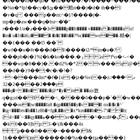
�h���m��qd�"�rlz���� 7�v����=���5��
�%n�*fp!��cy�$ئ��艁n��)�d� th��/
�v�q ���p��m:^�[/!����j�-
mp�p�aw���q�bsr~�̕�"
r���1/a�د���]v����p��fr���� v����s�d����ao!
�m� u�1t�ä6,t���� �r�('��h��?%c���we���-精�|
��{��� ��l5 ��`
�wf��u�#r���d�$\����i2/*m�a�?
���pb�(�}%[�k�ko���.�ڏۉs*f߆s�<-<�
��wp�8��]�.�d2%�*2�v���q@�
��d��}9�ܸ�;�c�/�!�?
><��
��dm*�f�{u}�jz�%vi��z:ދ^���/
���2����2�32y
���q�=��n� `���z�@*�y� m� ��a|s쪐
q�g;ol��0��<_����õ���p�`��w��p
���oo�|wt����fa8 �qp���$��y�v���l nx�/�c�^`
�ig<���btv�h��1z8b�=fg�,��n�x*km���b�-7'i� �b|
[4>��`~:��qy���ه��xe���^�zcd#�ڳۿ��ŋ���[���n��
�k0��0]bp: 3-�\(&���4x
 p���0���~����)l&
1k���()m�����d�%s���tʓa����}