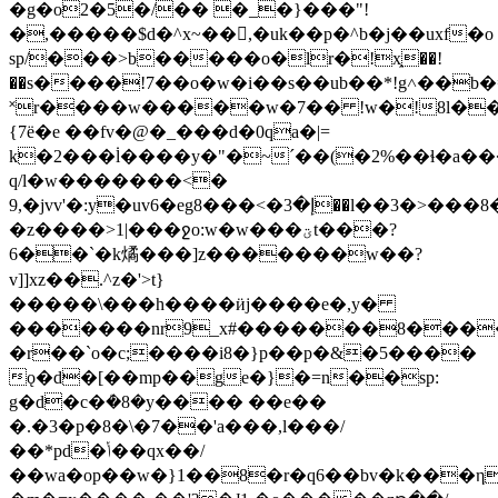
�g�o2�5�/�� �_�}���"!
�,�����$d�^x~��,�uk��p�^b�j��uxf�o
sp/���>b�����o�lr�!x֑��!
��s����!7��o�w�i��s��ub��*!g˄��b�
˟r����w�����w�7�� !w�!8l���
{7ë�e ��fv�@�_���d�0qa�|=
k�2���۬l����y�"�~ˊ��(�2%��ɬ�a��
q/l�w�������<�
9,�jvv'�:y�uv6�egإ�3�>���8��l��3�>���8��|
�z����>1|���ջo:w�w���ؾt���?
6��ˋ�k燏���]z�������w��?
v]]xz��.^z�'>t}
�����\���h����ӥj����e�,y�
�������nr9_x#�������8����
�r��`o�c;����i8�}p��p�&�5����
ǫ�d�[��mp��ge�}�=n��sp:
g�d�c�ܳ�8�y���� ��e��
�.�3�p�8�\�7��'a���,l���/
��*pd�ݳ��qx��/
��wa�op��w�}1��8�r�q6��bv�k���ηu