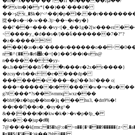
�m�=x���� ��'?�ɺ1 �o�����zթ��/
�5x/m�]�y*{��)��`���if�
��>şξͼ_�$k�ץ<^��j�p� l�;��r���������w��qo����kcf��o��
㧿��n�~i�-w��.3j>��~�e�y�}
��l"��=���.�vy<[�_��1g�2[w���ez
���
< ����y_�d��s�/]��ؓk�������7�?"?
�z�-����?
���[�ͽs�s�`����ν������o��<�0���=��
n�/^{��v�e6֐c�=[�}��5��i�on@
n�������yy-
�s.ls����ib؆��s���v�2x�e����}
�zcsy�vb��c�e����dp�
�������s���~�g?��3o?��� o|
���=������t�����w�=w�u�������
g?#���*?s��5vmmqwxz���
�bh#ܽj�z�bgq��bm�]q ��� hu3, �dn9%�!
��r��Ԥ��o�_�oу�g^�
&��]���t�t�kw�k�>�v�p�fp_�
�kn�:��|up�t㽤
7@��\��k[rmc;�$�h@:o� ~n��{�^���9�����{z<.
�r(��${�5��;)ӝ��?bhj��ɺ