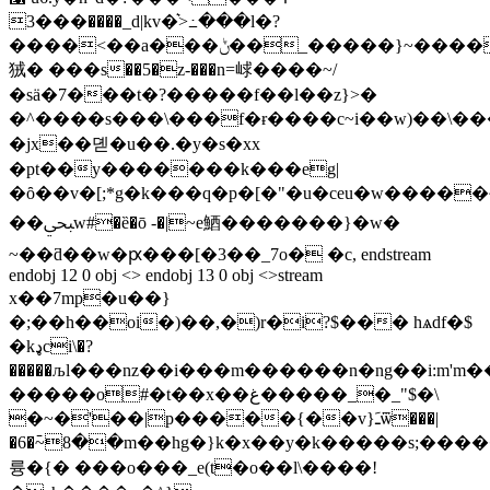
���3����_d|kv�͛>߸���l�?
����<��a���ݨ��_�����}~����o�_��
狨 � ���s��5�z-���n=㟈����~/
�sӓ�7���t�?�����f��l��z}>�
�^����s���\���f�ɍ����c~i��w)��\����s�ڡ[�s�z��w������;yv��l�b�_>�պ
�jx��뎯�u��.�y�s�xx
�pt��y�������k���eg|
�ȏ��v�[;*g�k���q�p�[�"�u�ceu�w�����~
��ﷂw#�ȅ�ō -�|~e鯂�������}�w�
~��ƌ��w�ԗ���[�3��_7o� �c, endstream
endobj 12 0 obj <> endobj 13 0 obj <>stream
x��7mp�u��}
�;��h��oi�)��,�)r�i?$��� hѧdf�$
�kډci\�?
�����љl���nz��i���m������n�ng��i:m'm���۽�r��
�����o#�t��x��غ�����_�_"$�\
�~�'��|p�����{��v}ﹷѿ���|
�6�߫~8��m��hg�}k�x��y�k�����s;����
륭�{� ���o���_e(t�o��l\����!