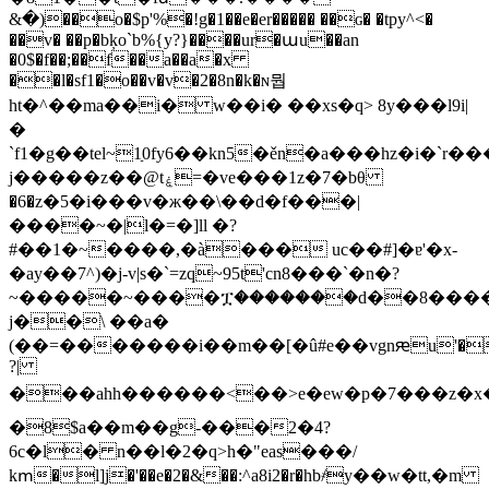
&�)��o�$p'%�!g�1��e�er����� ��ɢ� �tpy^<�
��v� ��p�bķo`b%{y?}����ur�աu��an
�0$�f��;��f��a��a�x
��l�sf1�o��v�v�2�8n�k�ɴ뭡
ht�^��ma��i� w��i� ��xs�q> 8y���l9i|
�
`f1�g��tel~1ַ0fy6��kn5�ěn�a���hz�i�`r
j�����z��@tۼ=�ve���1z�7�bθ
�6�z�5�i���v�ж��\��d�f���|
����~�|l�=�]ll �?
#��1�~����,�à��� uc��#]�ɐ'�x-
�ay��7^)�j-v|s�`=zq~95t'cn8���`�n�?
~�����~����ፗ�������d��8����
j��\ ��a�
(��=�������i��m��[�û#e��vgnԙu'��;����ڑmk�
?|
���ahh������<��˃e�ew�p�7���z�x�e�
�8$a��m��g-���2�4?
6c�l� n��l�2�q>h�"eas���/
kՠ�l]j�'��e�
2�&��:^a8i2�r�hb҂y��w�tt,�m