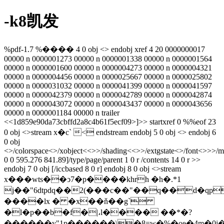
-k8凯发
%pdf-1.7 %���� 4 0 obj <> endobj xref 4 20 0000000017
00000 n 0000001273 00000 n 0000001338 00000 n 0000001564
00000 n 0000001600 00000 n 0000004273 00000 n 0000004321
00000 n 0000004456 00000 n 0000025667 00000 n 0000025802
00000 n 0000031032 00000 n 0000041399 00000 n 0000041597
00000 n 0000042379 00000 n 0000042789 00000 n 0000042874
00000 n 0000043072 00000 n 0000043437 00000 n 0000043656
00000 n 0000001184 00000 n trailer
<<1d859e90da73cbffd2a8c4b61f5ecf09>]>> startxref 0 %%eof 23
0 obj <>stream x�c` < endstream endobj 5 0 obj <> endobj 6
0 obj
<>/colorspace<>/xobject<<>>/shading<<>>/extgstate<>/font<>>>/m
0 0 595.276 841.89]/type/page/parent 1 0 r /contents 14 0 r >>
endobj 7 0 obj [/iccbased 8 0 r] endobj 8 0 obj <>stream
x���wts��ͻ7�p����khrh �h�.*1
j��"6dtpdq��2(���c��"��q��d�qp�id�߼y�͛��~k�
����lx � �x��ň��g`
�l�p��b�f�|،l���� ��*�?
������y"1p������\�8=w�%�oɘ�4m�0j�"