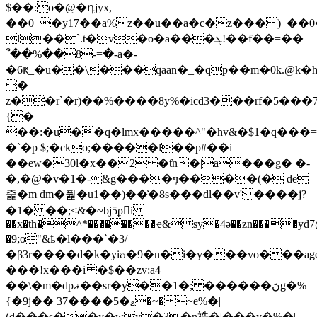
$��:o�@�դjyx,
��0_�y17��a%z��u��a�c�z��� )_��0
l��`.t�v�o�a���ܓ!��f��=��
՞��%��8-=�-a�-
�6ԟ_�u��\���qaan�_�qp��m�0k.@k�h
�
z��r`�r)��%����8y%�icd3���rf�5��
{�
��:�u��q�lmx�����^"�hv&�$1�q���=sg
�`�p $;�cko;�����l��p#��i
��ew�30l�x��2 �ƭn�|a���g� �-
�,�@�v�1�-&g����ӌ����(� de
줉�m dm�풡�u1��)��͑�8s���dl��v'����j?
�1� ��;<&�~bj5ϼi
��x�th�^̲*��������ҽ& sy�4ə��zn����yd7
�9;o"&ҍ�l���`�3/
�β3r����d�k�yiʊ�9�n�i�y���vo���ag
���!x���i �$��zv:a4
��\�m�dpޣ��sr�y��1�; ������ڻg�%
{�9j�� 37����5�ޱ�~� ~e%�|
(d���s��y�wy�3�n祰�ˡ���y�%�|