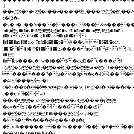
[|
��e9�2�<�s��e���'�9���`���2�&c�
c�(2�-
�y�h�_��/x������z.$��&\s�������m
m�(�]����v�^��d���w~� ��e����mi]�p����`/
���u}q�|^r��,g ���\k�k)/����c_|
�r����ax�8�t1c^7nfz�d����p� 柇��u�$��/�ed˦l
l��[���b�@�������ٹ����жx�!@~(* {d
��}
�g�͋љ���ς�}w�l��$�cgd2�q���z4
e@�@������a(�q`1���
������`'�u�4�6pt�c�48.��`�
�@���r�t
c���x��cp��h@�r����f�[�
c��qh�z#0
��z�l�`o8�����28.����p|
�o×�x ?���:��0�fb�x$ !
���i@ڐ���h���[ee1pl�
��⢖�v�6��qp��>�u�(j
�mfk�����t,:��.fw������8���
�r�bl1� {{{;�}