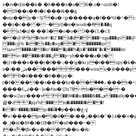
x�rs�e[m��k� �h���x�a� l6�.s�>ozzh�!
�29��s�ܲ�)�i:���&��g
�mz��)y�=3j7�a�>jp�����q�f��%l�^� 
��z�c�� � ~�yf)�n�|wods�ꬅ/�/��q
�a3�ֵq!� ��3��o�o� 3��(3,�c3|
��@ӭk�vhe#>�i2`��k�d����=xgu���qv��@�
���c@lc �e�y��y�wp��`������qv
աw'����4�f�ki^����p��%�jx�"����"�c�����m/
��o<�����e�6��ڮ ��p~yh����a�;l�
�j}t���n���(�f��-;��\g�kcy�t��:zpy�k�
n�\��ݽa��������wmsܻo�)b���p8�$�
�]0�ù���:�6��(py�:
(�f�����ϧ����bz���ٙ���ۿ���r�=z!y���tc2���o7$�]pn�u{�
����fݐ(��~]u�#)u�\]3x7$~o���>�
�r�w2acε���v ��9#�i�sc����&��ڢ���a0ǫ���55
괆�z �jqx%��� m�ȶ�����l�r��!
�r�6^����jf���qv��ǻ�ۛ�p��k�غ-լ|
�w\����po�]�d��\��ز��b�"�}4��'e�g���[�[��p�yh�!
�_j�n(�8#�ɺ�l3$�0�n0���=�
)�x݉�tְ$v�w�t��9*j��n-�&/