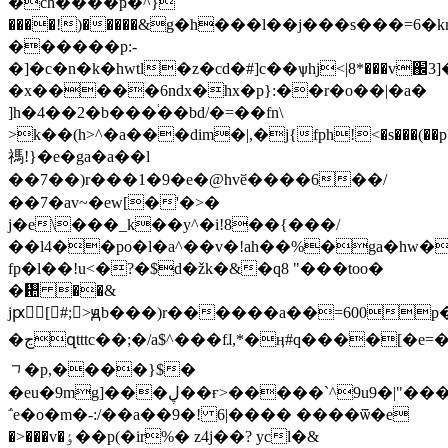
�ch����ҏ�^}
����!)�����&g�h���l��j���s���=6
������p:-
�]�c�n�k�hwtl�z�cd�#]c��ѱhj<|8*���v
�x�����6ndx�hx�p}:��r�o��|�a�
]h�4��2�b���֔��bd/�=��fn\
>k��(h>^�a���dim�|,�ј{fph!<�s���(��p?
禡!}�e�ga�a��l
��7��)r���1�9�e�@hvӗ����6��/
��7�av~�ew[�'�>�
j�e\���_k��y^�i!8��{���/
��l4��po�l�a^��v�!ah��%�ga�h
fp�l��!u<�?�$d�žk�&�q8 "���too�
�᠚ ��&
jԗ[#;>ԭb���)r������a��=600
�ڃզtttc��;�/a$^���fɺ,*�ӊ#q����[�e=����'�fey�wm:i�8��8��4abs�@�����ѿ�oc>�h��1��ăc�d��gz���a��n����i�᭝
ᆨ�p,����}$�
�eu�9mg]���ڸ��ғ>�����`^9u9�|"���o���a{�=����/
΅e�o�m�-:/��a��9�! 6|���� ����ѿ�e
�>���v�ٶ��p(�ir%� z4j��? ycl�&