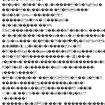
�#�tp�8_\
�8��"�ey�.,�x�����%�%gщ1�-
��9����ҁ��k��l�.��oo���/
�o$�&�'=jvmޞ<��r��t�t
����֥�n m۟�)=&�=���qth�
�2�3�2��̳���˜��\6%
5ecً���4��ԁ�d�^2��s��&7:�h�r�0o`���m�
�^�z�]�[�[��`t����uъ��zw�.z=��ó���ik(�.,
�.f]o�vњ���~�[��e�76�l�ۈ�(�8�imkx%k�k
j�o�n����w�_}ڒ�e�̡l�v�v����ܷ(w.�/
���scgɏ�;��pawq���k�kz\�]ep���}uj�h�wm{�f���׻y������v�uwz
�}9�6f7�����i�����~�~遈}͎��-�-
e�p��u�`����x���l�o����$������a�
��n柜>�u�����c�kz=s�/�o�l����|
ϝ���?y����
��^d]��p�s�~���:;���/;]��7|
����w����p�������q�o�h�!
�ɻ��v���sn��ys}��ҽ����~4��]�
=>�=:�`��;cܱ'?e��~��!�ań�d�#�g�&}'/?
^�x�i֓���?
�\����w�x�20;5�\��ӯ�_������e�t���w