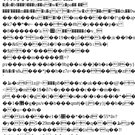
�j�̓o�bf���9��
�tz��u�w�z�pa�� ��
���'����m��r��r�x�qs �rvw�x�
�e���dx��0w*
��:�h���ы���f�{�ou�����#�f^g��ǝj�c�
�k7�ޭ�*�e~ ������#h�y����p�x
�8������'a ^୿{�������d�v_!
�ԍ��"m���19�e�j;ȫ��k��;ic��9�
��&6���4�!/�m����bۮk�|
�$jt��"�����el���
�����m�����癃=?
�&�r�ϡ8ߎ���*j��h�z7ƨ<������g�zi�v(��c�oku�f��i�aa7@[��nu
`
�ڟ�o61z@<���р8���x\�uk��e��t@��]
<: p�m�1$�ȫ7v�y�����c��=�m��n
p͵��t�{�g�(]���u�u�\�x�n��ϊ�*����^_wt�krῲ,�>]��i߆�x�,�i��yh��y�9�z�8�xq�=n�tk��� 6x�@����r��
��1�޾�g�ps/v��b���qm#j�{jt�y}j��h�p��]���~�z��b�������:]����*c�~�;1x�!
��u>��#v�
u�tzk����e׵5�1��*�b�d`�55*ȃv?
�y��j5�29m��l���q���ڟ;jr�t��ry��i@
��� �͜�������u�[ou�\\q��?/