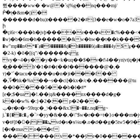
쀴����ww� �w@�ˊsj%g��nq���mj/
ᑮ�ܸt�&m�|)�
������d�bu)t�����2�#|3��e�w�o�7a3̒
ի
�ҫi6r<���h�jvþ����e���κ�ƈ%���<
�w)�b�6m�h������&w�hw��t��k���$
�w"mp��nȼ*�`ⱥ�9�����&j�h�����6(a�m���4y$ұ
�2-k) �õ�[(q"/������qg
vy�~4�y��y��~k�uq��$�v�f\4��yn|vt|q
�͟���b'�1�#�(��f������@�,�
т)�ʽ`�tacu�����u�n�ּ)i���f��
�,؆�hk�%x��~s��ci]�kx�/c�.������@tu
��0�� ��5���b�l�#*
[e�
;$�ua j�!.��|q&����nx����d�g�
k�i�w% �:}�2�:� p�2���-
ݔ�r�r�~59rqc�_ו���&x3�~��z.nq�g~
j.`�{��c�ؠ�`>�yy�&��,�\"$w�r��=t�}o���m�j�d���dz��v�:�w(�;z(
v�t# ]f��jj��ܜvd�s�ӿ¼u�.o�d��g�5tw5�9�a)
[�r�muso��t!
����[���|v�*��ўe�0�����