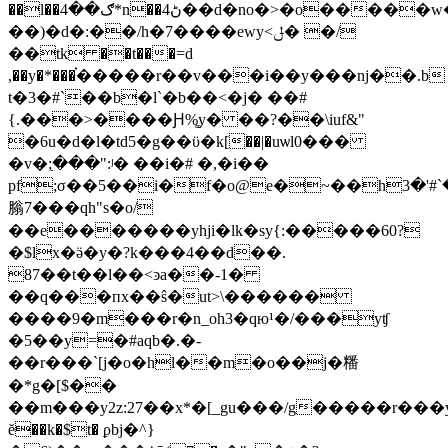
��l��ګ��4*n��ڻ4��d�no�>�o�����w���jd�l��y�o��~���m[5ey�c��ne��[�k��/
��)�d�:��/h�7����ewy<ݪ� �/
��tk ��t���=d
,��y�*���֗�����r��v���i��y���ǌ��.b
t�3�#`��b�l`�b��<�j� ��#
{.���>����Ԩ%͚y� ��?��\iuf&"
�6u�d�l�td5�g��ϋ�k[��|�u
ѡl0���
�v�߲;���":ʲ� ��i�# �,�i��
pf;σ��5��i�f�o@e�~��hߋ��`#'�3i1�!i
䐥7���qh"s�o/
��e�������yhji�lk�sy{:�����60?
�$lx�ӛ�y�?k���4��d��.
87��t��l��<ͽa��-1�
��q���пx��ŝ�ut>\������
����9�m���r�n_oh3�qю¹�/���yʧ
�5��y=�#aqb�.�-
��r���`[j�o�hl��m�o��j�䊩
�*g�[$��
��m���y2z:27��x*�[_gu���/g�����r���yn�յ%��
ĕ��k�$t� ϼbj�^}