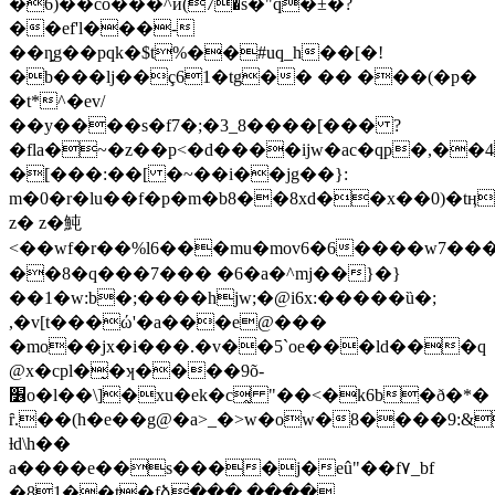
�6)��co���^ӣ(7�s�"q�±�?
��ef'l���-
��ȵg��pqk�$t%��#uq_h��[�!
�b���lj��ç61�tg�� �� ���(�p�
�t*^�ev/
��y����s�f7�;�3_8����[��� ?
�fla�~�z��p<�d����ijw�ac�qp�,�
�[���:��[ �~��i��jg�­�}:
m�0�r�lu��f�p�m�b8��8xd��x��0)�
z� z�魨
<��wf�r��%l6���mu�mov6�6����w7�
��8�q���7��� �6�a�^mj��}�}
��1�w:b�;����hjw;�@i6x:�����ȕ�;
,�v[t���ώ'�a���e@���
�mo��jx�i���.�v��5`oe���ld���q
@x�cpl�̰�ʞ����9õ-
׶o�l��\]�xu�ek�c̭ "��<�k6b�ð�*�
ȓ.��(h�e��g@�a>_
�>w�ow�8����9:&
ƚd\h��
a����e��s����j�eû"��f۷_bf
�81��t�fձ���.����