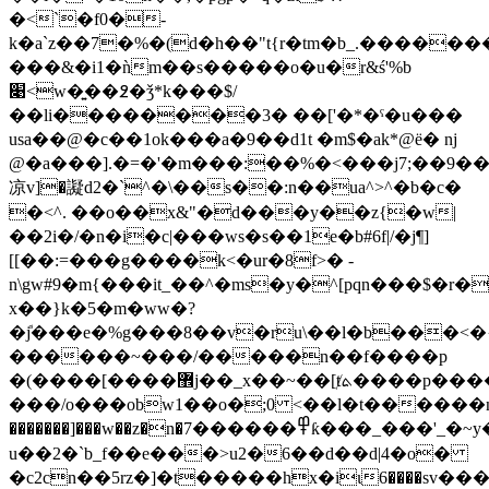
�<`�f0�-
k�a`z��7�%�(d�h��"t{r�tm�b_.�����
���&�i1�ǹm��s�����o�u�r&ś'%b
׉<w�͍��߶�ǯ*k���$/
��li��������3� ��['�*�ˤ�u���
usa��@�c��1ok���a�9��d1t �m$�ak*@ё� nj
@�a���].�=�'�m���:��%�<���j7;��9��i�
凉v]�譺d2�`^�\��s��:n��ua^>^�b�c�
�<^. ��o��x&"�d���y��z{
�w|
��2i�/�n�i�c|���ws�s��1e�b#6f|/�j¶]
[[��:=���g����k<�ur�8f>� -
n\gw#9�m{���it_��^�ms�y�^[pqn���$�r�
x��}k�5�m�ww�?
�ܽj���e�%g���8��v�ru\��l�b���<�{
������~���/�����n��f����p
�(����[����޾j��_x��~��[ⱦܬ����p�����>
���/o���obw1��o�;0 <��l�t������n�
�������]���w��z�n�߾������7ƙ���_���'_�~y�'���y�gj=_:ww:%���y�g0�ڹ?
u��2�`b_f��e���>u2�6��d��d|4�o�
�c2cn��5rz�]�t�����hx�iι6����sv���