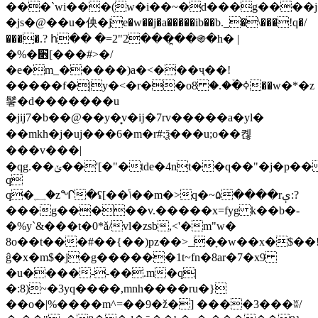
���`wi���(w�i��~�d���g����j�
�js�@��u�佒�je�w��j�a�����ib��b._�\���!q�/
����.? հ�� �=2"2���̪��֍�h� |
�%�׎[���#>�/
�e�m_�����)a�<���ҷ��!
�����f�|y�<�r��oߦ�ۡ�.� 8��w�*�z
䰇�d�������u
�jij7�b��@��y�͙v�ĳ�7 rv�����a�yl�
��mkh�j�uj���6�m�r#:ѯ���u;o��켾
���v���|
�qg.��ݵ��'[�"�tde�4nt��q��"�j�p���i��
q
q�؁�zᖏ�ʢ[��ݴ��m�>q�~۵����rې:?
���g�����v.�����x=fyg k��b�-
�%y`&���t�0*ǎ/vl�zsb,<'�m"w�
8o��t���#��{��)pz��>_�ָ�w��x�$��!7q�ק2��.�k%e��ue�g�����a=$}r���a̰{`�@�i�:���
ĝ�x�m$�j�g������1t~fn�8ar�7�x9
�u����--��.m�q|
�:8)~�3yq����,mnh����ru�}
��o�|%����m^=��9�ž�] ����3���ʬ/