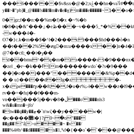
���6���\��$v&sx�@�2;xݞ��hn�va؇#��ask10b�����#;�|]_"�n�i��?
y��>�"pb]�_@���!s��f�m�v�e�ӈ)m�i��e�����~ڋ��o�>h�<�fӱms�hpl�j$q2���c]��wh��a�ꦿ�1�
0�gz;f��n:��%m�f)�x �~%�b
t�8�q�&"���ؽ�eڟ���~v���5_*�%��k0��bo�����rq���rk���ec�
-w���4�-
ʘ7�}c.k�m��$�^l�2���ct���$ɦd���ò�n
��t���2%5�ͷg�ٍm:u����x��]n�4
@7��ctl;˻��i�ݹ��
d��bmu^�q�m�)s����si�9���nx�]
�zel _�r~�k��ߓ[m������wdo`�?s�9���
��]�o��j���"�������&%p��d�
� � u}��ɬ��d�lg�z�-
x�zρe���ղs��8;�,f�u�r%;ހł��w��z�l9��'��d[\�p����ll�x,xa�o�_5̱_6l�_��e���$h��v��2�-
rv��=�fuj��f���m-
vn��j���5j��v�8�ڷ��̶�o']���nls3
w&�u�mn�~jfo'
�tw��q��y��ޓ�`n\wζ��y����w�|
�c����޳l�}?լ 0~�o"���
��g��?"â|>o���~ �v ��/
���%4#h^��d����l�x�1,߆f�{��o`�`���@���s�u�w��r��