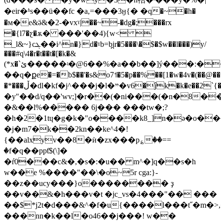
�eir�ʱs��ü�� fc �a,=���3ӈ{� �q�~�h�
�м�e&ӛ&�2-�vxˠ|��~-�dg�;���rx
�{l7�ƹ�ѫ� ���'��4){w< 
_l&~}cܓ��i^n�}d�ˠb=b̪ir�5���\�$�$w��l���)y/
���#q\4�r�t��t�[�k�&
(*x�`ئ�����ʵ�@6��%�a��b��]ý���:��n�m]a��
��q�քe�=�b$��'�s&o7˦�5�p��%��[1�w�4v�(��@���n
�*���ڵ�dl�kf�j^���j�l�ײ�v6�ĵk�k�e��2`{�<��,x�nlۖj5�8xh�`�1�%�a�2���@� b��nl�����f��la/mrh�q�,���;8�:�0�/
�y"��d/q��'wv;]�r��(�ni���(�n�8
�&��l%����� 6j��� ���tw�;?
�h�2�1tɥ�g�k�"o����k8_]n�ǝ�o��~
�j�m7�k��2kn��ke^4�!
{��alxyv��8�ѝ�zx���p؏��==
�f�q��ppƭ$(\]�
�ŕ0���c&�,�s�:�u�� m^�]q��s�h
w��e %����"��\�o~5r cga:}-
��z��ucy���}o�������� ҙ
��v��&�h���v�t �jc_vs�4���"�� ���
��$*j2t�d���&^�f�u{����l���t˝�m�>,�f~0�ݑ������eh��
���nn�k��l�o46��j���! w��