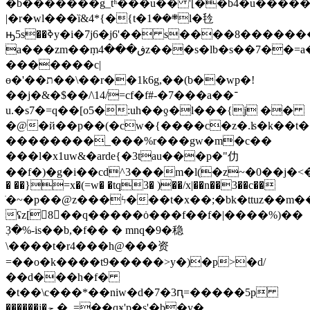
�b���֜����g_tʱ���u�� '[��b4�u�����
|�r�wl���ȉ&4*{�{t�܍��1l�㲐
ԣ5s��ߢy�i�7ј6�j6'�� s����8����������y1b�\���9�k��a�y�jn����j6�ry���hs�!
a���zm��݀mڧ���4z���s�lb�s��7��=a������`�l��l��ڠ6]�(��y[��
�������c|
ɵ�'��ת��\��r��1k6g,��(b��wp�!
��j�&�$��/\14/=cf�f#-�7���a��־
u.�s7�=q��[o5�:uh��ƍ�l���{j ��
�@�й��p��(�cw�{����c�z�.ʪ�k��t��
��������_���%r���gw�m�c��
���l�x1uw&�arde{�3tаu���p�"仂
��f�)�g�i��cd^3���m�l(�z~�0��j�<��9
� ��}=x�(=w� �tq3� )��/x|��n��3��c��
ׂ�~�p��@z���ϟ���t�x��;�bk�ttuz��m�
ʢz[8��q�����ȯ���f��f�|����%)��
߲3�%-is��b,�f�� � mnq�9�稳
\����t�r4���h@���资
=��o�k����t9�����>y�)�p>�d/
��d���h�f�
�t��\c���*��niw�d�7�3ԥ=�����5p
������j�ݼ �_=��qӿ'p�s'�b�y�