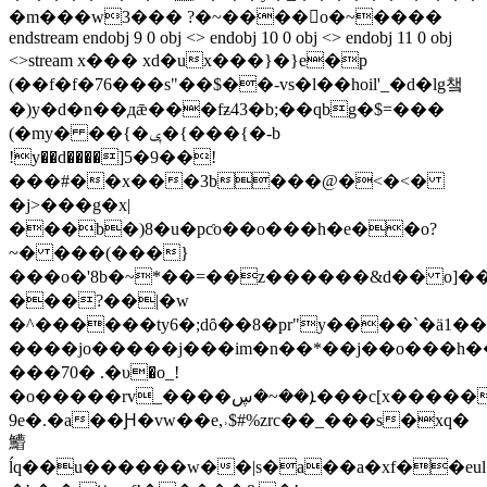
�m���w3��� ?�~����o�~����
endstream endobj 9 0 obj <> endobj 10 0 obj <> endobj 11 0 obj
<>stream x��� xd�ux���}�}e�p
(��f�f�76���s"��$��-vs�l��hoil'_�d�lg챜
�)y�d�n��дǣ���fƶ43�b;��qbg�$=���
(�my� ��{�ݷ�{���{�-b
!y��d����]5�9��!
���#��x���3b���@�<�<�
�j>���g�x|
���b�)8�u�pƈo��o���h�e��o?
~� ���(���}
���o�'8b�~*��=��z������&d�� o]
���?��|�w
�^������ty6�;dȏ��8�pr"y����`�ӓ1��yc�
����jo�����j���im�n��*��j��o���h�
���70� .�υ�o_!
�o�����rv_����ܐ��~�ڛ���c[x������p�m�*�pe;� )e���v
9e
�.�a��Ԩ�vw��e,˒$#%zrc��_���s�xq�
䲛
ĺq��u������w��|s�a��a�xf��eul