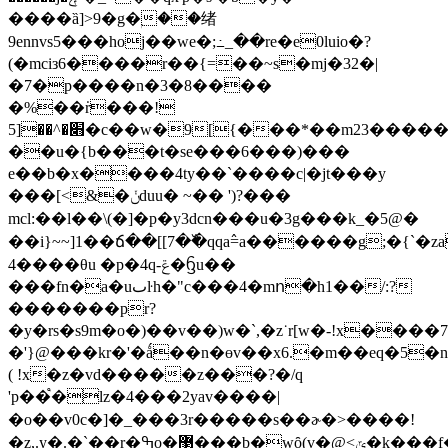
����ȁ]>9�g�ۭ��绪
9ennvs5���hoj��we�;߸_��re�e0luio�?
(�mciз6����r��{=��~s�mj�32�|
�7�p����n�3�8����
�%��͘r���!
׋�^��[5�c��w�9[{���*��m23�����)����/
��u�{b���t�se���6���)���
e��b�x����4ty��`����c|�jt���y
���[<&�ݩduu� ~ �� ')?���
mcl:��l��\(�]�p�y3dcn���u�3g���k_�5@�
��i}~~]1��ճ��[[7�߰�qqa߮=a������g;�{`�za
4����θu �p�4q-ݝ�ᦌu��
���fn�a�uٮŀh�"c���4�mո�h1��/:?
�������pr?
�y�rs�s9m�o�)��v��)w�`,�z˙r[w�-!x��
�'}@���kr�'�ǻ��n�өv��x6.�m��eq�5�n
( !x�z�vd�����z���?�/q
'p��֩�lz�4���2yav����|
�o��v0c�]�_���3r�����s��ɚ�>����!
�z,.y�.�`��r�ߒo�޳���b�wȏ(v�@<ݶ�k���f�t���|u�:�b�0ėui�