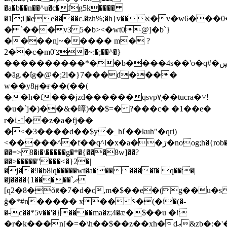
�a�b��n��^u�c�fg5k���
�
�1;i]�ee����c.�zh%;�h}v��א�v�w6���0�\p����p��������`�wve�;����[�=�a
� `���v3 5�b><�wt0@]�b`}
����ǌ~����� m� ?
2��c�m0'צ�~:�;��^�}
����������*��b����4s��'o�q#�ڛ)��e�'gܦ�7*
�ȁg.�ΐg�@�;2l�}7���d����
w��y8ӈ�ғ��(��(
��h�f���jzd������qsvp٧֧��tucra�˅!
�u�`j�)��&�暲)��$=� ?���c� �1��e�
r�i ��z�a�fj��
�<�3����d��$y�_hľ��kuh"�qri)
<�����^�f��q^l�x�a��ڒ�noog;h�{rob�������iv0��5kv�xc�b��t{h��#dr��
��=> 8�i�\�����g�*�{���8w]��?
��>�����"���<�}2�|
�j��9�b8lq�����wt�a�������ī� q���|
�j����{1�����`ދ
[q2�8�õԟ�7�d�c,m�$��e�(g��u�s
ģ�*#n����� x�� ؝�(�i�(�-
�-c��*5v��'�}����ma�z;4�ӕ�$��u �!
�r�k���n[�=�\h��$��z��xh�dޢ&zb�:�'�vhb"c8�!