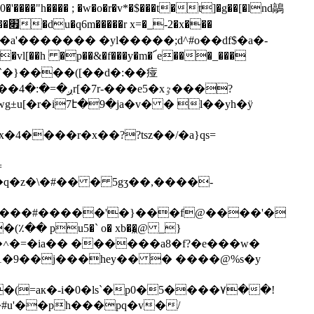
j3����ቻa��a'������� �yl�����;d^#o��df$�a�-
=
�=�ia�� ������a8�f?�e���w�
1�9��j���hey�� � ����@%s�y
к�-i�0�ls`�p0�5����٧��!