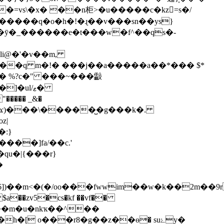
�=vs\�x� ��n柜>�u�����c�kz=s�/
����q�o�h�!�ɻ��v���sn��ys}
�\��ӯ�_������e�t���w�f^��qs�-
li@�'�v��m,
���q m�!� ���j��a�����a��*��� $*
��� %?c�" ���~���㪮
�ul/ޱ�
���� _&�
�:}
qu�|{���r}
$a��zv5�cs�kf ��vf��
[ o���r8�g��z��ө� suۓy�