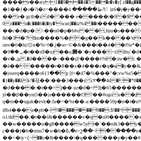
����r��ӕy1��9���4�5���r�v�y[ zl��g���jʲ�yk�����kwl�
�1��ƒ�ɂ�?i�z=����ط����� 4?lٲ )z6�j�y���m��kl�&�2���i����`j�a���k�ҹ���%-��p`�o�i�dq����jm�j���ny\<)�f�p�
�� e� gcth�zd� ��� e�����|�9�$ ������w,ѥ�!�6�tt ����a
0z���u�c���6�(�ty�'wan]��ӹ%4 ��t�����
��c�d�p�:>��n0�p�b#o � �,fψu�s�����g
8d�3�7fʪn����%�j�g��k����ˀn
onv�6�hi/۞n�%=f�,j�so~©�&���t��4��i%
�9�t��n$�u)��a;܎�`�y���~t1ibu`�d��� 1��x����@ae���m�y$t΅��[v8k} x�c�s�j��������wu�����y�
�ݕ�
�v�,ێ .�d����~���@����t\%�;tw�c ��8�嵵f m������m��d㈭��z�iݷv�o��ꬂ:pv�{q�d���f�����y�3}�޹|
�ā�������r�8��x�4���z�q�ҩ�y��&ܫ�k�� sd��?���j��fy��(����ժ�r>�~�f��x��d]���xc�l�%�@_l���˨�c[ګɋw�-&==6�|
�|osreq����o6{آ��1p [f=�d7�%���"�;vw%s5�șj���g�� � �%�u�mr�\"k�t�s9�vr9�vswzm�mھ�r/��<�x�aak^�=@�o��_g���jm���d�����
�}��y��ãk?�끇��:���3���z c۲��4d��*ȣ����c�
jό��β��ym5��|a������f3?��#ogou��
ƞ�m��ugәk�evk�.fa�=�%i��-a:����59p�n�i�u%l�ͼ械x��� ��?ow�
i8b4���a�pb�˗'ױ��!$.��9�������9���}x,s���io�����c3��>�<�ò\-��y����z�a��^�@���1�\�z�\v��^&�[��ye�z��
o1/dd��,�t��ś&������v�q�u#l�����x
��w�����u�g8����w5yt�`��n&3��y�p
֤c���j�h�nms7�w�h�ձ,�e>շ��~�����n��i�ޚ-�$� ���ri8�kv� 0�r\;x��k&y�12$z ����
��=�iy>ζ~��o�lb����\�q������y�y��