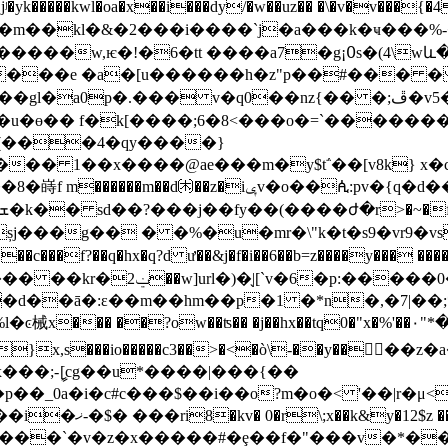
oa�x��i���dy/�w��uz�� �\�v�v���{�4,>`�m�:(px�����2{6
7�g¡߀s�(4\wև��5�ҫ3x���zt�� �э��p�ڌ���m?
�����e �a�[u�����
�h�z"p��#��� � �
l�a0p�.��� v�q0��nz{�� �;ڦ�v5��菅
�u�ө�� f�k[����;6�8<���o�=`������
r*�(���4�qy����}
��f?��q�hx�q?d ư��&j�f�i��6��b=z����y��� �
j�d��ā�:ε��m��hm��p�1 �*n�,�7|��
�ʦ�� �j��hx��tq0�"x�%'��٠"*�褪�$"z�ٺ'f5qk��nm��d�j��u5?
���;-ީ[cg��u*����|���{��
��_0a�i�c#c���$��i��o?m�o�< '��|r�μ<
ݨ?'���v)�� ���/
#���`�v�z�x�����#�ȩ��f�"���v�*���