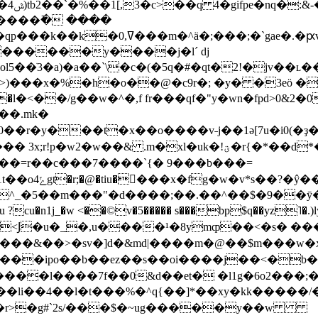
����߫� ����
ԗv��;cqaܘ7�㆗ �6˝y�vu�����
�������y����j�lˊ dj
ol5��ֹ3�a)�a��`\�c�(�5q�#�qt�2!�jv��ʟ
>)���x�%�h�o��@�c9r�; �y� �3eӧ �
l�<��/g��w�^�,f fr���qf�"y�wn�fpd>0&2�0
�0��r�y���t�x��o����v˗j��1ә[7u�i0(�
2�w��& .m�xl�uk�!ؾ�r{�*��d*�|mⱥ韘
��=r��c���7����`{� 9���b���=
��^_�5��m���"�d����;��.��^��$�9��
n1j_�w <��©v�5����� s���bp$q��yz˥�.)ly
 mo� ��&��>�sv�]d�&md|����m�@��$m���w�x
���l����7f��0&d��et� �l1g�6o2���;�
li��4��l�t���%�^q{��]*��xy�kk�����/
�.��r>�g#`2s/���$�~ug�����y��w