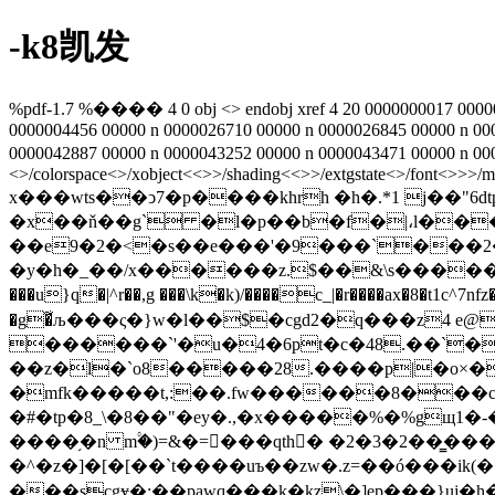
-k8凯发
%pdf-1.7 %���� 4 0 obj <> endobj xref 4 20 0000000017 00000
0000004456 00000 n 0000026710 00000 n 0000026845 00000 n 00
0000042887 00000 n 0000043252 00000 n 0000043471 00000 n 0000
<>/colorspace<>/xobject<<>>/shading<<>>/extgstate<>/font<>>>/media
x���wts��ͻ7�p����khrh �h�.*1 j��"6dtpdq��2(���
�x��ň��g` �l�p��b�f�|،l���
��e9�2�<�s��e���'�9���`���2�&c�
�y�h�_��/x������z.$��&\s�������m���0
���u}q�|^r��,g ���\k�k)/����c_|�r����ax�8�t1c^7nfz�d����p� 
�g�͋љ���ς�}w�l��$�cgd2�q���z4
������`'�u�4�6pt�c�48.��`�
��z�l�`o8�����28.����p|�o×�x ?���:��0�fb�x$ 
�mfk�����t,:��.fw������8���c�
�#�tp�8_\
�8��"�ey�.,�x�����%�%gщ1�-��9��
����֥�n m۟�)=&�=���qth� �2�3�2��̳���
�^�z�]�[�[��`t����uъ��zw�.z=��ó���ik(�.,/|�.f]o�vњ���~�[��e�76�l�ۈ�(�8
���scgɏ�;��pawq���k�kz\�]ep���}uj�h�wm{�f���׻y������v�uwz�n�`��z������}�}9�6f7�