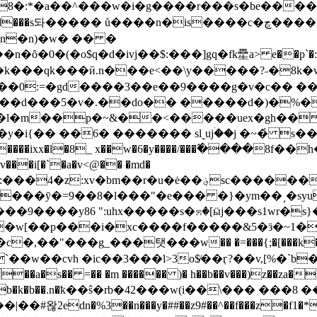
^���w�i�g����r���s�be����!d5mvr㙌zi9��]���g�lt
s����c�ڇ����h6 66 ��pċy�/z�6�8[� �i�1�d�t�a���x l3�?�\��f
$q�d�ivj��$:���]gq�fk㽮a> e��p`�:ã;lr>5�: �p
n��k���qk���ӣ.n���e<��\y�����?˶�8
���0:=�gd����3��e��9����g
�v�c�� �
�d���5�v�.��do�� �����d�)�%��f!
p�l�m��p�~&��<�����uex�gh�
y�i{�� ��6� ������� slˬujۛ��j �~�҅ s�
�i[�`�a�v<@�� �md�
���n]�ː���x��{rfw��t�z�q*�~x��ko��ově��<ˬ
����ӯ�=9��8�l���"�e��� �}�ym��˼�sy
����y86 ":uhx�����s�ꤎ�[ӹj���s1wr�s}��m
�w[��p���i�xc����f�����&5�ӟ�~1�?"
��g_���탯���w�� �=���{;�[���k�k�ܭ��,wʥ�b�
s�� =�� �m ������ )� h��b��v���)z��za�7����r{ty
����b�k�b��.n�ҟ��ŝ�rb�42���w(i��\��� ���8