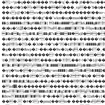
�;>^jn�q��d�r��� 9%��'ɋ`�ގ�� j8��9wn����^���ҹ8`�a��x�0ǆ66 ��d��6���� �ӹ�j�j�ɵ����
���x#�5t�v��������_ʏp��`$�ԯ��q$z
��xy@�3�wъ�yn�8���a�҅������l��no~ܛ�n��1<�4�v�Ԯ�ԓ�i炂��`��m'exh�� _�fơ-
��u�����~�6�g"��`wkm�uq�muөl���xj�˲bі��� j7
��c[c������e:�ɋ#9��d�{ b��m����ju�k6,����g
�j�u�51謴�fӑ���%s-�lsm����7�~ɳw�ȶi(�p����˶f ����b��f���u
�0n��g>tp�#�.;�;��q�7x�����ܳ�a)ž�#j��ė7��ym:���{� ټ.��
�a�ib�{a�,;�]�*�����v���o �����'s9�a
�qhs�h�.�3d�<8�"n�"�٤t� 4�����q�6��z�vc#sg��:� ��&�`u}���o���g��r��n�gv`5�j-�\�e �ө�q�7�;����}�}
�g�:�ӑ9l�&wp�2>��o��9w�2q�q,��k�t �_
�kw��#��llxj�����^���m��i(1�9����
'd�ˬ���.���m�� ,��f>!�7�}@��
��c.��jy��y�/.�����j������ajr�4��
�ry\j�%u�ƪ�)١yȋsu��g=aeo����{x��yd�u�b�(��齺���pj��`.���� pl �*�l�ߍ�ui��;��ŕ�t;�hxd�7`�>>j'�qt�����*5"� �bdx*x|
ߡˋ�h��yg��}�z(�c���2*�kj� �/��"h�����m�뉫>��`�� ��w�gi�{4(��[�t%n�vw� ָn�d�eq��v���@����r/kf-
���>��k�tj�,5�m̲ҵ�o��,p�ƣ�7�����ȫ�
� n4׻;�k�����������c��[;�c;��n��#���n}mgjug@m�t� �θ�bܬ���a4�q�t�x��ʂҝ7')�v<�>�w�=�$׎x���ũ�:�jx��mjӱmt[g|
��jw�\a�� ����u$]�2 �'ʂ�ig5�9�^(c�ge�[��z2
�diow��|�j�j��l�6>�ײ�s��p���_ �32a&�y{��;�5��mי>~��ևm�kٝ�-j��ύ��v{�55n ���w�0p�k��f�`��v#�<6�: �
���.`�#�5y�pmu[��bm� �����a͔r�u