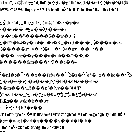
ۃ�g^lh^�gk��~6�r�'�k㛖
c1 ۇm@1`�> �p�ø߹
k�w��6��bw����e�)
�ni��"�����6��w�.
7�k4�y�:c4�=�)�3 _�еe}�� ����m�
ԕ>
� �����sv�� �w�m����
����leeg��y���u�mh��/^��,�
u�r�w� �o���]���9���y9�
���v./f���p[�]yy��[ٙ��/j?
�a1��_:b�ԏ�9w }z'�ӷo��x?
�o߹
��l��iv0�/e�v�v z\�g�r�[ =���^�s̭'��g� ]y4�h �r
 ��@:�nog}�>d�q����y��at�t� h�