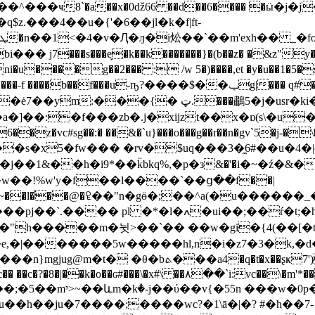
.���4��u�{'�6��jl�k�f|ft-
���s���e̙�k��k�������}�(b��z� �&z"y���3�
�0ni�u����g��2��� : /w 5�)����,et �y�u�
-ҧ?����$��ݕg|��� q#�1w���%�b-����p�ƿ�
�鷫5�j�usr�ki��ͳ�y,^e�ov��x2s�_�t�.�z��yxz
�]��:�f���zb�.j�xijzt��x�ɒ(s\�u�
��s�x5�fw��� �rv�$uq���3�̼6#��u�4�|
j��1&��h�i9*��k̈bkq%,�p�з&�'�i�~�ź�&
w��!%w'y�f��l����`��ց��f��|
tǆc~��l�̕��@�ꄗ��"n�gӫ�;��^a(�u������_
��e,�|�������5w�����hl,n�i�z7�3�k,�d
�c�� ��c�?�8�|��k�o��ɢ#���\�x#\ ��۸��`i:vc��\�m
��h��ju�7����;����wc?�1\ā�|�? #�h��7-