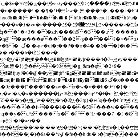
���"h���� ; �w�o�r�v*�$���t�t]�g��[�lnd鶮
>w�_���?�_���k�׏��\:6�du�q6m�����r x=�_-2�x���
/m�i��?hxo9���3�| ���s���v��:� |�1�e���ơ�veoq}
�p�vl[��h �p��&�f���y�m�՜e���_���
�v� � l��yh�ÿ
�b���b�tj
 ��v�
6uu뚣�})@�ty�%jj�g_&m�q`�2>9�
uy!۠�6�@��y��ƫh"4�g������mi�t�ua�e#p����c�
�0ri^��x��{��y����k�ڰ 6�x����q�z�\�#�� � 5gӡ��,����-
�9z���j"���7��zw�-o�w�v��h�9^?�}�}
e������i~���ȅ����50���w����˄
�;q��y�u*z���x���]1~���7_�f �8
nc�f̏�az)��
�'��\��j��b��^{��t�m� [�� �(=a