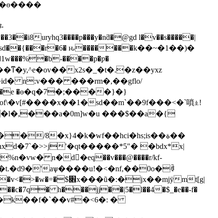
�i8uryhq3����p���y�nƌ�@gd l�v��s�����|
�1�5�sd��{���r�6� ԋ�������k��~�1��)�
id� n:v��� ���rm�,��gflo/
of\�v[#����x��1�sd��m`��9f���<�`嗩⍎!
��l�,���a�0m]w�u ���$��a�{
��/8�x}4�k�wf��hci�hs;is��ة��
�t.�d9�'aѱ����u!�<�nf,��0o�ꂺ
'*����c�7q� h���jj��|5�l��4�$_�e��-f�