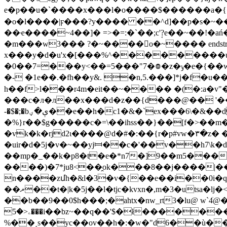
e�p��u�`����x���l�o����$������a�
�o�l����|ϝ���?y���� ��^d]��p�s�~�
��ҽ����~4��]� =>�=:�`��;cܱ'?e��~��!�a
�m���w3��� ?�~����o�~���� endstream endobj 9 0
x���y�d�u'x�[���%^���������u�q
�0��7=���y<��=5
�- �1e��.�fh��y&. �n,5.���]*j�f�u
h��f>l���r4m�eit��~���� �(�:a�v"�
���c�л�л��x���d�z��{d���@�� '��ayj
-�$�;�bې�ؠ��e��h�c1�&�`ex���6\�&��d��k��܇>���q�<�z�:z�������;���ϫ)���\�����̺�g���k�.
�%}r��$g�����c�=\��ihss��}��[f�>��m�m�]�<�b_�ںl_>p��u���
�vk�k�rjd2ι����@d�#�:��{r�p#vw�۳�z� 
�uir�d�5j�v�~��yj⧦��c�'��v��h7\k�d�y��wv6*�����8ޚwd�9�d��
��mp�_��k�p8�t�e�*n7�]9��m5���� 
����)�7*ju8<��̯ok���8��j����|�����hltdib,k��
n����zմh�&l�3�v�{��e��i��0i�q;
��ޜ��t�|k�5j��l�tjc�kvxn�,m�3�utsa�lj�<[�gt����wnf�zbw{�����3���gcc��y͐ӭ6])��m<�(�/oo���fwwim��w�k��2m��9ry��6/t4k-
��b��9��0$h���;�ahtx�nw_rt3�lu@ w`4ׁ@��}
ۦ<�5���i��bz~��q��'$�ł������� �@��2����g@2���{�������qg�o��m�u�nkҡ��^��
%��˰s��yc��ov��h�:�w�"d6��ù���