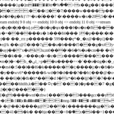
{����}g�]m����\�9օ�%��>x��ǥ��{���
��:;���/;]��7|����w����p���
ń�d�#�g�&}'/?^�x�i֓���? �\����w�x�20;5
 obj <> endobj 10 0 obj <> endobj 11 0 obj <>stream
�t�j��nɖ-yr)�ti�q�ѱx���f�o�n�fh���
���"7�៙�z�ݸ�e�{��w�=����
��x� h���84��� }�p���:�t
��j�� ��_rrz p������ 599���ȩ*�_�z@��p{j
e@k ��c@�i��7g��a�b���f5���g�x# ȓy�]
��"x�uk3u;m0���\�6�%�a�cm�� �ч"�
�=<�`��s�օg�c�_oz|
��m4�:5��l��l6�k����r��(;����j;�v�fi�b
�?��b{���@�o����]fa/��c.'
��6]�[�fk�h*���d f�u*�b��ljj!��7��\�
�۝ӷ�`���]�p���7 �g�
]�[�t[!��� ��}
�c1��)c�u��m���3.�mrg-5��<��� u��9� w 
41�i�k� ��bjo���÷8�ؗ�x�4��=1���h�