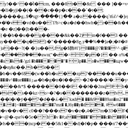
�^��ͦl�cm, ���8t��&t ��� ]��=v� �e�)�.
���lӭ�yji��(� ��c��p�c���`�t�;
��̕�v�vd�a��`l?b>c�a�d��hwh�̮ r��&
�e �
z]��[b���-
{��h��u��g����&k��2)m�f��3 ��:
#����mj ��i�cc t :7���(�\����o,b� �?2 �{z?
�~?(� �}u��,fg�$飾#i'}8���@?�f�f�^^ q��
^�3¿�;c��ܵ��8���awn("�e�>�p�} ��
��gp�u�kr�˕'gzl �b������"� íp��.o�w�
��ɱ&ɛ��,h�5t��
�b�v��6$
�(w��֙h�o��zp֭7�����u��
f��iؔeѧ�m�emu@?r��%�
l}����&*$ ������8��6 ��f��2mq9h�
s�s��kz>o>�?�s��������z�fv؎t�u�
go�.\�}<����$n���7mz� �,l6y��y�d��, #w6���
�i�v��v� c0��?���x7�v�z�,4�7m�33�8'
fs���|ncp�i ��5&1��d|�f�p� ���n'7�͏�