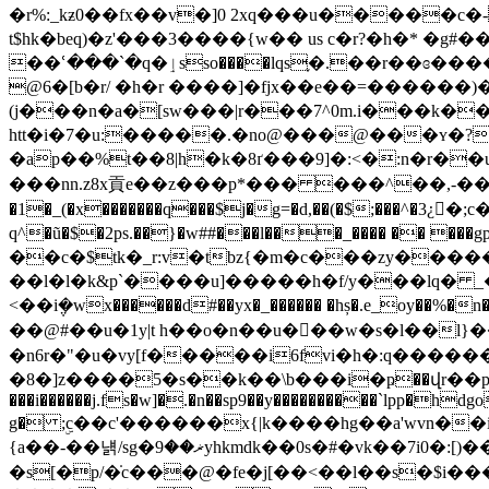
�r%:_kƶ0��fx��v�]0 2xq���u�����c�-y!�
t$hk�beq)�z'���3����{w�� us c�r?�h�* �g#
��ՙ���`�q�ٳsso����lqs֢�.��r��ɞ��������g߸$�xⴒ>����{}�� a�z/����q`t6ʎ\^�]e@�ck-z�6�k#!�ѳ(w�?-h��i�)ͷ�w]�
@6�[b�r/ �h�r ����]�fjx��e��=������)
(j���n�a�[sw���|r���7^0m.i���k��
htt�i�7�u:�����.�no@���@���ʏ�?
�ap��%t��8|h�k�8ґ���9]�:<�:n�r��uy��� �q�6}�"�����8ڄ.y٘��%��]a�;� #�
���nn.z8x貢e��z���p*��� ���^��,-��)əj�
�1�_(�x�������q���$j�g=�d,��(�$;���
q^�ũ�$�2ps.��}�w##���l���_���� �� �
��c�$tk�_r:v�tbz{
�m�c���zy����
��l�l�k&p`����u]�����h�f/y���lq� _
<��i݆�wx������d#��yx�_������ �hș�.e_oy��%�n���i�v^��ue���iiضٷ�b�g�n�ï��ɡ~�2����/�: �y����u�c-iz
��@#��u�1y|t h��o�n��u���w�s�l��
�n6r�"�u�vy[f�����i6fvi�h�:q������
�8�]z����5�s��k��\b���i�ҏ��վr��p��l�/�ȳ��7�d��ʎ-�`kжh� ��&9��89an�m2"����ln�!b�%�1q�� n�h��
���i������j.fs�w]�.�n��sp9��y����������`lpp�hd
g� ;ۣc��c'������x{|k����hg��a'wvn�
{a��-��냵/sg�ޜ��9yhkmdk��0s�#�vk��7 i0�:[)��~@�-qse¾�5е� b �v �#;a�����"���c�h ��犐�smk����lo;�y���r�tp��ii5��y�1٪}g�l�a�̌|
�s[�p/�̇c���@�fe�j[��<��l��s�$i���