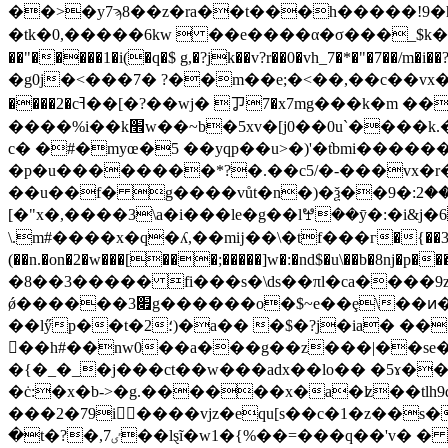
��>�y7ϡ8��z�ra��t���
h�����!9�h_�$v�?6�ݶ��wssƚy���ء٪{����(<1�ǟs��0�'�
�tk�0,�����6kw  ��e����α�σ���_$k��o�����\ �j�![�֏�
��"�����1�i(�q�$ g,�?jk��v?r��0�vh_7�*�"�7��
�g0j�<���7� ?��m��e;�<��,��c��vx����x�}�vu�s�����8࡝վ s����я
����2�cߔ��[�?��wj� ㆡ7�x7mg���k�m ��q��' �>3�!��zdv���h5�3��u}����k`�}����([��d�:��痖
����%i��k׮w��~b�5xv�[j0��0u`����k.�ȵ@"�ue���a�� ��2 g�� ��?�<� z��ږ�=�:�4r[�7r-���e5�xٷ���?
c� �#�myœ�5 ��yqp��u>�)'�߭tbmi�������$ �=ڳ�|�-g>�ui�:��?��o�4�|�ǧ� �(�t� wg±u[�r�i7է�9�ja
�p�u��������*?�.��c5/�-���vx�r�
��u��f� g����vůt�n�)�ѯ��ݝ��2:�9>fo�7(���ީ���t��8�=i���y]r���d�7~ey���x�4����r�x��??tsz��/�a}qs=
[�"x�,����3\a�i���le�g��lꖡ��ȳ�:�i&j�
\.m#����x�q�ʎ,��mĳ��\�tf���г�{��3���fj
(��n.�on�2�w���[���;�����]w�:�nd$�u\��b�8ǌ�p����cnq�^�k�� �fci �l
�8��3����� fi���s�\ds��πl�ca����9z
ǿ������׏3g������o�$~e��ȩ\��ͷ�;�я<�ܜ�x������[y<#/���2q^*�l�u=�?\���#�����'�}���f@����'�
��lӳp��t�2؛)�a�� �$�?j�ia� ��55���p�j_5=���n�2�3tp}�w5q���h`nt1q�(٪�� pu5�` o� xb��͖@ _}
�ٌ�h#��nw0��a���g��z���|��s
�{�_�_�j���ct��w���adx��lo�� �5ɤ�
�ċ:�x�b->�g.������x�a�ʫ��tlh9qq
���2�79i����vjz�equ[s��c�1�z��s�
�t�?�,ٸ7��lȿĩ�w1�{%��=���q��'v� � i��h��j�)�9a��*ԡǐ �fe��h du� :�]m����#u'��ph���pq�v�/