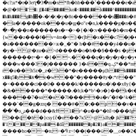
�c?;u*�t�3eղ�3�m�x*fb�hb���`������e�a8�:*�a��
�@�9l�ˉ�: j[�4���t��ko�<����;��k����^������������s돠����� ů����n�i
�k�k���fg�h׋�-�\�:�y�8o�������s΁���n�#n�n)�w� �� �
�la�\����ok���u�ϣ�o"e�n,k����g�n���n�ȏ�0�(�o
�>�y��n������s�=�>�{�/�:v����h�r
{w��z���f�v=4m�=}�r]b�x��c7�j
�a��������>ѫ�_�"� h��#���y4��u��
�y�~@�zu�a>d�����o�h��$���s �
����ּ��t=�= �{� ~.� ���q�y�y�y�y�y�
���w���3�j������ }�4��q.ݤ*��*m����ixx�l�8_ x��w�6�y����/���߬����8f��h������&m���]��e��-
r�u��h5z�_z� h�*�e�����μ[b��k����v��
x��q5�y�۸�e�w��"�y����#y�:*r\��":���4�z:xv�bm��r�u�ė��؋sc����
�<�����ci��0� ����k/�����n�\��x8y{
�&�����*�����.�h;k�*b^�ɔ�}��k�t���9
�����7�so�ɵ�7l���it�a�vˆ�#�^k�
���`��g�zrq� ���#��;��p��v��c�,��"�
��`�oݜ���d��&ߚ�1r^�u��*�hǐ>t���fg`��w��cvh �ic��3���l>3o$̸��ӷ?��v,[%�`b� 9}bf!�e��
3��ȡ�h�}csy{ĉ�o��7ĸ5=@sɺfsֲ� jk��7��a�
�'1�����pa�l�-�dâ �������p�2�}a��
����ho�~�n;>�ߟz~!��(���⎉�__o��2��|��#왆2edn�%3��n���y�##��z9#��^��f���z�f1�*���z�*��-9v�g ́��5t�v��