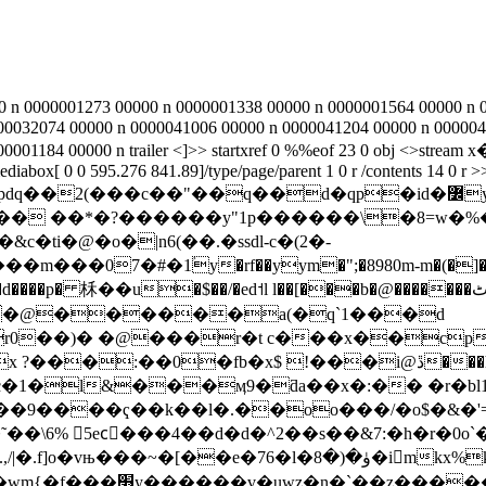
 n 0000001273 00000 n 0000001338 00000 n 0000001564 00000 n 
00032074 00000 n 0000041006 00000 n 0000041204 00000 n 000004
001184 00000 n trailer <
]>> startxref 0 %%eof 23 0 obj <>stream 
box[ 0 0 595.276 841.89]/type/page/parent 1 0 r /contents 14 0 r >> 
c��"��q��d�qp�id�߼y�͛��~k����g�}ֺ����lx �
� ��*�?������y"1p������\�8=w�%�oɘ�
ti�@�o�|n6(��.�ssdl-c�(2�-
7�#�1ؙy�rf��yym�";�8980m-m�(�]����v�^
柇��u�$��/�ed˦l l��[���b�@�������ٹ����жx�!@~(* {d ��}
 e@�@������a(�q`1���d
r0��)� �@���r�t c���x��cp
!���i@ڐ���h���[ee1pl� ��⢖�v�6��qp��>�u�(j
1�l&���ӎ9�ƌa��x�:�� �r�bl1�
��ҁ��k��l�.��oo���/�o$�&�'=jvmޞ<��r��t
˜��\6% 5ecً���4��ԁ�d�^2��s��&7:�h�r�0o
�imkx%k�k j�o�n����w�_}ڒ�e�̡l�v�v����ܷ(w.�/
����i�����~�~遈}͎��-�-