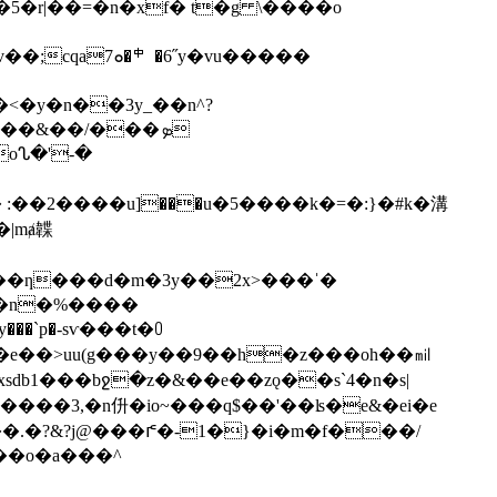
��<�y�n��3y_��n^?
��&��/���ܤ
oᔐ�'-�
ҙ� :��2����u]���u�5����k�=�:}�#k�溝
ȳ�n�%����
���`p�-sѵ���t�꒩
sdb1���bջ�z�&��e��zǫ��s`4�n�s|
�.�?&?j@���ꛥ�-1�}�i�m�f���/
��o�a���^