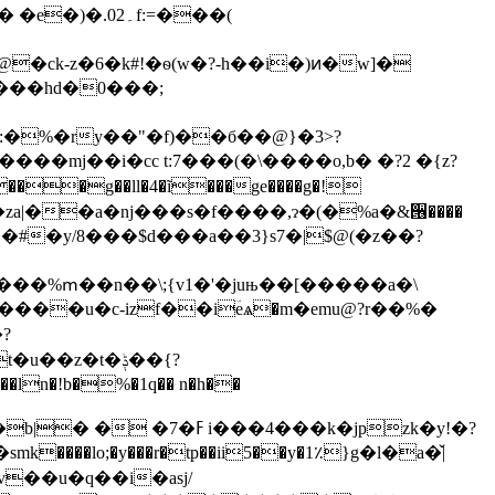
02۔f:=���(
����hd�0���;
�%�ry��"�f)��б��@}�3>?
��g��ll�4�ĩ���ge����g�!
 o%�za|��a�nj���s�f����,ɂ�(�%a�&੖����
��պw��#�y/8���$d���a��3}s7�|$@(�z��?
���%ՠ��n��\;{v1�'�juњ��[�����a�\
?
�z�t�ݙ��{?
�b|
� � �7�ߓ i���4���k�jpzk�y!�?
v��u�q��i�asj/