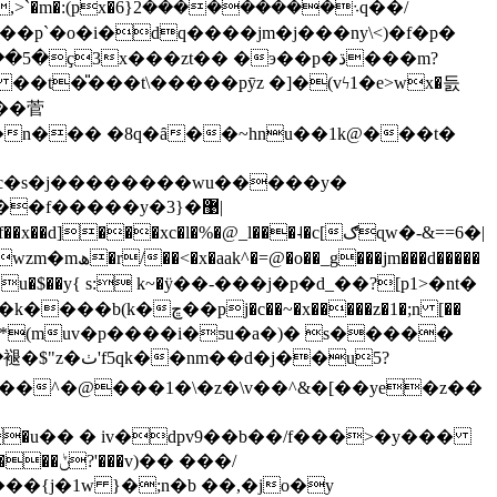
܈�����q��/
�t�̎���t\�����pȳz �]�(vϟ1�e>wx�듨
�n��� �8q�ȃ��~hnu��1k@���t�
���u�$��y{ s: k~�ӱ��-���j�p�d_��?[p1>�nt�
�d����:�i��=j�� uz�d�= fj�65�������� ��kr�2ݔ��w]url�)�̖|[`v�6�p:�����0�k����b(k�ڇ��pj�c��~�x�����z�1�;n [��
;*(muv�p����i�ƽu�a�)� s�����
�u�� � iv�dpv9��b��/f���>�y���
�{j�1w }�;n�b ��,�jo�y