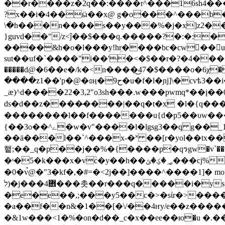
��r����z�2q��:����r^���16shݜ4���4)tb2��`�%��1[,3�c>��q 4�gifpe�nq�:&-�5�r|��=�n�xf� t�g \����o
?x��i�4��ӹ��x@ g�o���^���b
\�h���n����s��y���%�j�x]z2��qp���k��k�ߜ,0���m�^ӓ�;���;�`gae�.�
}guvd��"/z<ĵ��$���q.�����?�:�:
����
&h�o�l���y!hܹr����bc�cw
�ً�u
sut��uf�`����"i��'�<�$��r�?�4���
����
�d@�6��e�/k�<n����͜47�$����o�6χ��
����z1��'p�@�ɞӊ�9ح�u�f�l�ɲj]\�cvѣ3��i��.mk�
_æ)^d����22�3,2"o3sh���.w���pwmq*��į�
ds�d��z����̶����|��q�t�x �l�{q����� 3x;r!p�w
��������
l��f�������u{d�p5��υw��
{��3o��
^ے�w�v"����l�lgsg3��q g��_1t��o4ݺgt�r;�@�tiu����x�fg�w�v*s��?�ŷ���ƞ���d�m�3y��2x>���ˈ�
��ӓ���l��`^���x-�˟ ��[r�yol��tx
햍;��_q�p��j��%�{����p�qንgw�v`��u ?cu�
�ˢ�5�k���x�vؒc�y��h��؃�ؼ�ݶ���cj%<Ϳ�u�_̱�,u����¹�8ymȹ��<�s� ���e��>uu(g���y��9��h�z���οh��㏕
�0� v̉@�"3�kf�,�#=�<2j��]����^����1]�
ל)�j���܎4���촛��r���q�����i�ys���ipo��b��ez��s��oi����j��<�b�����3,�n㐼�io~���q$��'��ʪ�e&�ei�e
�e�e��,;���y5��c�>�sίr�>����
�a��f��n&�1��[�\/��4ҥy/e��z������
�&1w���<1�%�on�d��_c�x��ee��ю�u 