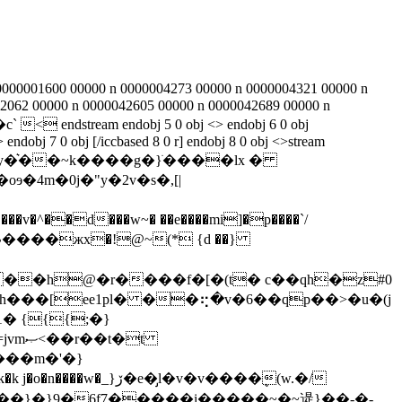
0000001600 00000 n 0000004273 00000 n 0000004321 00000 n
2062 00000 n 0000042605 00000 n 0000042689 00000 n
x�c` < endstream endobj 5 0 obj <> endobj 6 0 obj
endobj 7 0 obj [/iccbased 8 0 r] endobj 8 0 obj <>stream
4m�0j�"y�2v�s�,[|
��d���w~� ��e����mi]�p����`/
��h@�r����f�[�(t� c��qh�z#0
 {{{;�}
�t
`���m�'�}