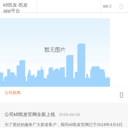
公司新闻-k8凯发
k8凯发-凯发

en
app平台
公司新闻
公司k8凯发官网全新上线
2018-04-04
为了更好的服务广大新老客户，我司k8凯发官网已于2018年4月4日