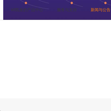
k8凯发的产品中心
服务与支持
新闻与公告