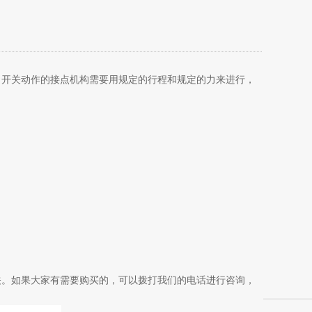
开关动作的接点机构需要用规定的行程和规定的力来进行，
。如果大家有需要购买的，可以拨打我们的电话进行咨询，