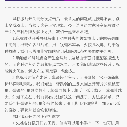
鼠标微动开关无数次点击后，最常见的问题就是按键不灵，点
击变成双击。当然，这是正常现象。今天边肖给大家分享鼠标微动
开关的三种故障及解决方法。我们一起来看看吧。
1.鼠标微动开关静触头由于动静触头的频繁撞击，静触头表面
不光滑，出现许多凹凸点。用一次键不容易，要按几次键。对于这
种故障，我们只需用非常细的锉刀或细砂纸条将表面磨平即可。
2.动触点和静触点会产生金属屑，这是由于它们相互碰撞造成
的。而这种碎片会导致鼠标点击双击。只要我们清除这些碎片，就
能解决问题。解决方法:研磨静、动触头。
3.鼠标长时间点击后，弹簧片会疲劳，无法弹起。它不像新鼠
标那样咔哒咔哒。我们知道，弹跳弱的主要原因是弹簧片的机械变
形。弹簧的u形弧度越小，其弹力越小；相反，弧度越大，其弹性越
大。知道了这些，我们就有办法解决这个问题了。方法很简单。只
要我们把弹簧片的u形部分竖起来，用工具压住弹簧片，加大u形弧
的度数，弹簧片就会恢复弹性。
鼠标微动开关的正确拆解方
1.先准备好撬开门的工具。修表可以用小手拧一下；也可以用