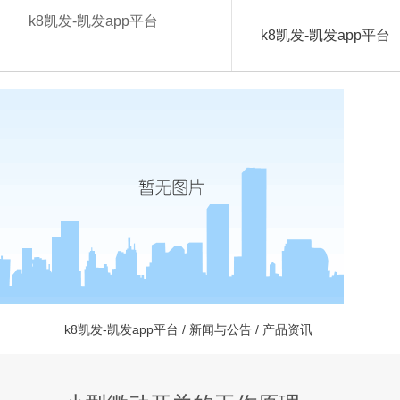
小型微动开关的工作原理-k8凯发
k8凯发-凯发app平台
k8凯发-凯发app平台
k8凯发-凯发app平台
/
新闻与公告
/ 产品资讯