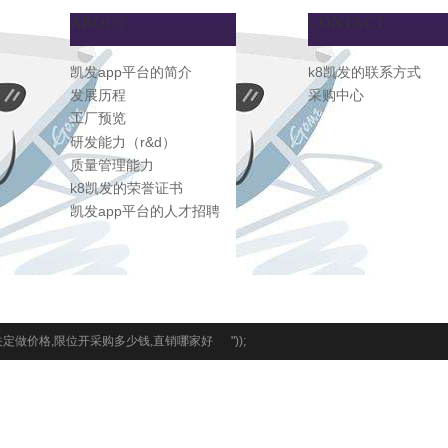
ABOUT
CONTACT
凯发app平台的简介
k8凯发的联系方式
发展历程
采购中心
工厂预览
研发能力（r&d）
质量管理能力
k8凯发的荣誉证书
凯发app平台的人才招聘
做价格,限位开采购多少钱,直销哪家好 "));