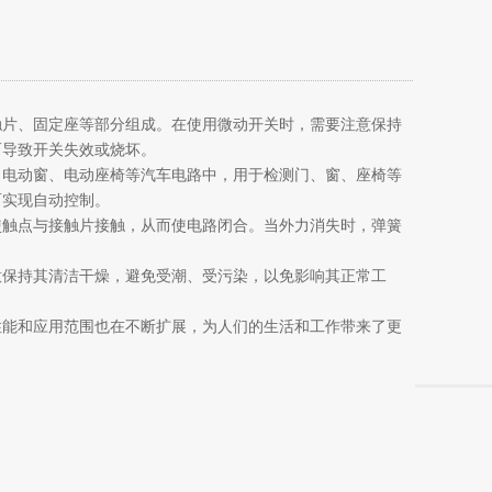
触片、固定座等部分组成。在使用微动开关时，需要注意保持
而导致开关失效或烧坏。
、电动窗、电动座椅等汽车电路中，用于检测门、窗、座椅等
而实现自动控制。
使触点与接触片接触，从而使电路闭合。当外力消失时，弹簧
。
意保持其清洁干燥，避免受潮、受污染，以免影响其正常工
性能和应用范围也在不断扩展，为人们的生活和工作带来了更