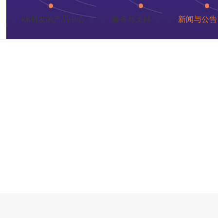
k8凯发的产品中心
服务与支持
新闻与公告