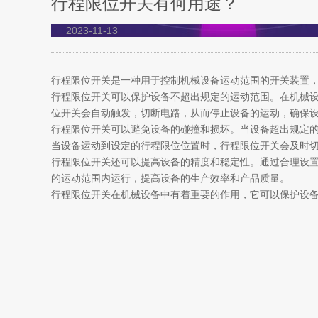
行程限位开关有何用途？
2023-11-13
行程限位开关是一种用于控制机械设备运动范围的开关装置
行程限位开关可以保护设备不超出规定的运动范围。在机械
位开关会自动触发，切断电路，从而停止设备的运动，确保
行程限位开关可以避免设备的碰撞和损坏。当设备超出规定
当设备运动到设定的行程限位位置时，行程限位开关会及时
行程限位开关还可以提高设备的精度和稳定性。通过合理设
的运动范围内运行，提高设备的生产效率和产品质量。
行程限位开关在机械设备中有着重要的作用，它可以保护设