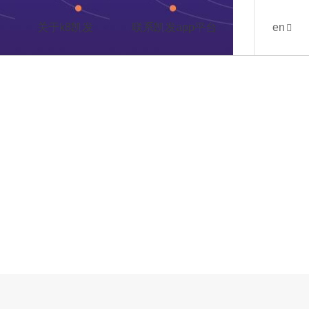
关于k8凯发
联系凯发app平台
en