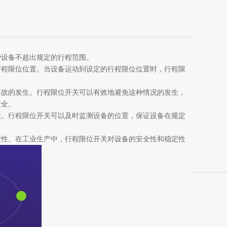
护设备不超出规定的行程范围。
行程限位位置。当设备运动到设定的行程限位位置时，行程限
事故的发生。行程限位开关可以有效地避免这种情况的发生，
安全。
性。行程限位开关可以及时监测设备的位置，保证设备在规定
定性。在工业生产中，行程限位开关对设备的安全性和稳定性