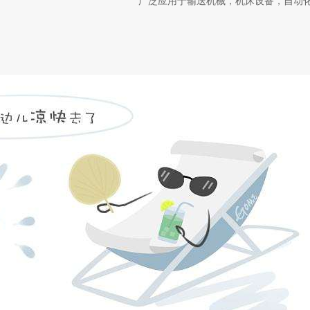
广泛应用于输送机械，机床设备，自动