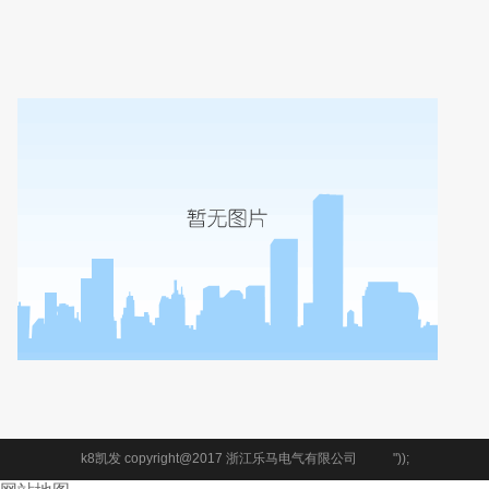
k8凯发 copyright@2017 浙江乐马电气有限公司 "));