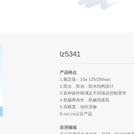
lz5341
产品特点
1.额定值：10a 125/250vac
2.防尘，防油，防水结构设计
3.多种操作柄满足不同场合控制需求
4.机械寿命长，机械强度高
5.高精度，动作灵敏
6.ccc,ce认证产品
应用领域