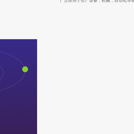
广泛应用于生产设备，机械，自动化等领