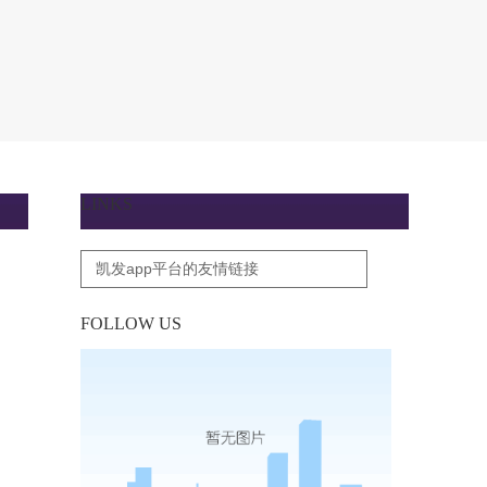
LINKS
FOLLOW US