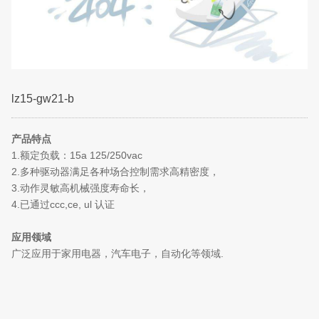
lz15-gw21-b
产品特点
1.额定负载：15a 125/250vac
2.多种驱动器满足各种场合控制需求高精密度，
3.动作灵敏高机械强度寿命长，
4.已通过ccc,ce, ul 认证
应用领域
广泛应用于家用电器，汽车电子，自动化等领域.