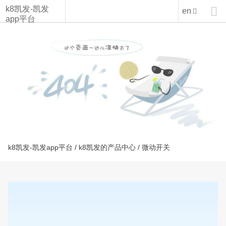
kw7f-k8凯发
k8凯发-凯发

en
app平台
k8凯发-凯发app平台
/
k8凯发的产品中心
/ 微动开关