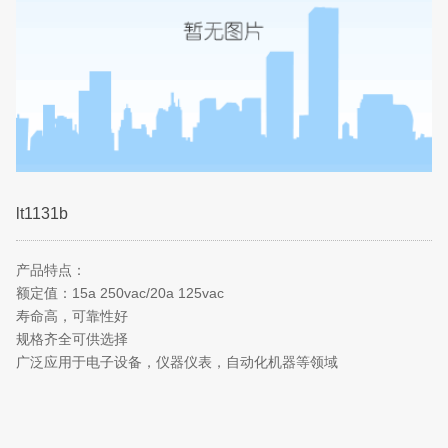
lt1131b
产品特点：
15a 250vac/20a 125vac
额定值：
寿命高，可靠性好
规格齐全可供选择
广泛应用于电子设备，仪器仪表，自动化机器等领域