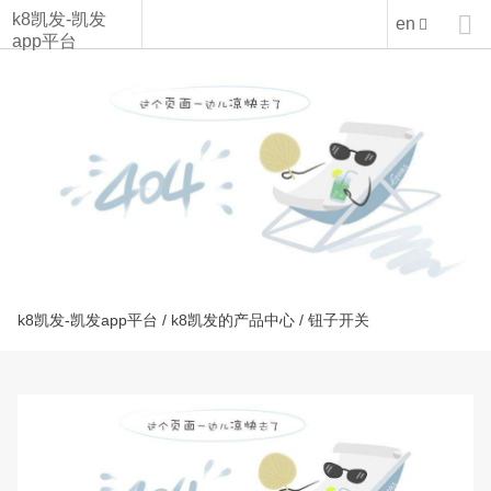
lt2110c-k8凯发
k8凯发-凯发

en
app平台
k8凯发-凯发app平台
/
k8凯发的产品中心
/ 钮子开关