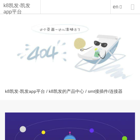
10001-k8凯发
k8凯发-凯发

en
app平台
k8凯发-凯发app平台
/
k8凯发的产品中心
/ smt接插件/连接器