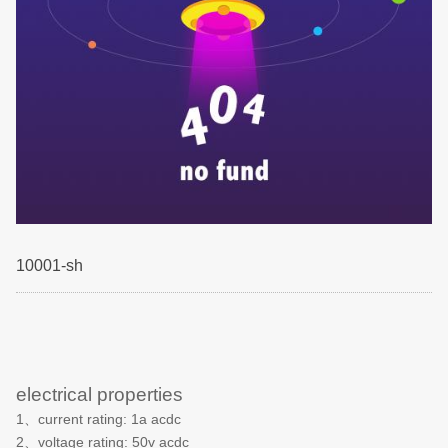
10001-sh
electrical properties
1
current rating: 1a acdc
、
2
voltage rating: 50v acdc
、