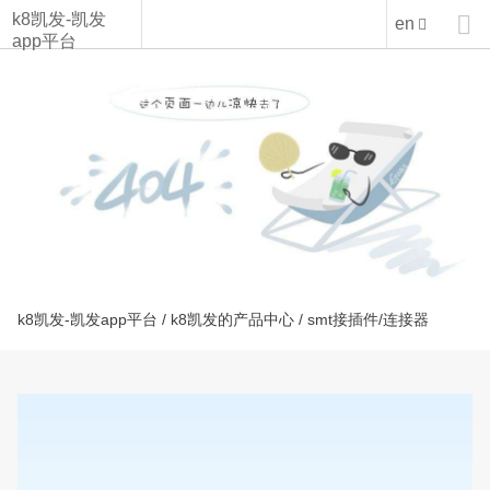
10003-k8凯发
k8凯发-凯发

en
app平台
k8凯发-凯发app平台
/
k8凯发的产品中心
/ smt接插件/连接器