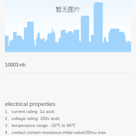
10003-nh
electrical properties
1
current rating: 1a acdc
、
2
voltage rating: 150v acdc
、
3
temperature range: -25
to 85
、
℃
℃
4
contact contact resistance:initial value/20m
max
、
ω